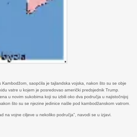
 Kambodžom, saopćila je tajlandska vojska, nakon što su se obje
idu vatre u kojem je posredovao američki predsjednik Trump.
njena u novim sukobima koji su izbili oko dva područja u najistočnijoj
ka nakon što su se njezine jedinice našle pod kambodžanskom vatrom.
d na vojne ciljeve u nekoliko područja”, navodi se u izjavi.