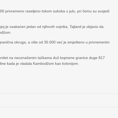
.000 privremeno raseljeno tokom sukoba u julu, pri čemu su susjedi
j je osakaćen jedan od njihovih vojnika, Tajland je objavio da
bodžom.
pogranična okruga, a više od 35.000 već je smješteno u privremenim
erenitet na neoznačenim tačkama duž kopnene granice duge 817
odine kada je vladala Kambodžom kao kolonijom.