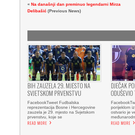
«
Na današnji dan preminuo legendarni Mirza
Delibašić
(Previous News)
BIH ZAUZELA 29. MJESTO NA
DJEČAK PO
SVJETSKOM PRVENSTVU
ODUŠEVIO 
FacebookTweet Fudbalska
FacebookTwee
reprezentacija Bosne i Hercegovine
porijeklom i
zauzela je 29. mjesto na Svjetskom
ostvario je v
prvenstvu, koje se
međunarod
READ MORE
READ MORE