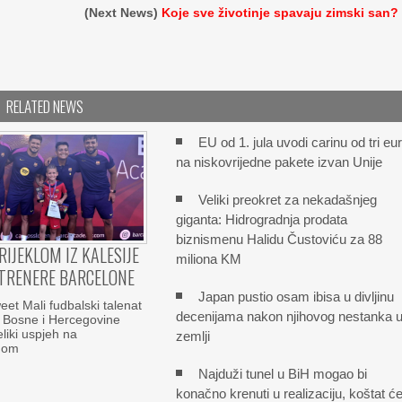
(Next News)
Koje sve životinje spavaju zimski san?
RELATED NEWS
EU od 1. jula uvodi carinu od tri eu
na niskovrijedne pakete izvan Unije
Veliki preokret za nekadašnjeg
giganta: Hidrogradnja prodata
biznismenu Halidu Čustoviću za 88
RIJEKLOM IZ KALESIJE
miliona KM
TRENERE BARCELONE
Japan pustio osam ibisa u divljinu
t Mali fudbalski talenat
decenijama nakon njihovog nestanka 
z Bosne i Hercegovine
eliki uspjeh na
zemlji
nom
Najduži tunel u BiH mogao bi
konačno krenuti u realizaciju, koštat ć