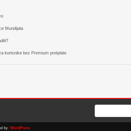
vo
ce Mundijala
diti?
za korisnike bez Premium pretplate
ed by:
WordPress