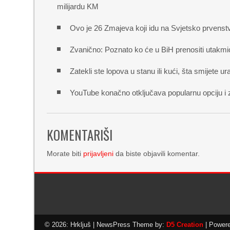
milijardu KM
Ovo je 26 Zmajeva koji idu na Svjetsko prvenst
Zvanično: Poznato ko će u BiH prenositi utakmi
Zatekli ste lopova u stanu ili kući, šta smijete ura
YouTube konačno otključava popularnu opciju i 
KOMENTARIŠI
Morate biti
prijavljeni
da biste objavili komentar.
© 2026: Hrkljuš
| NewsPress Theme by:
D5 Creation
| Power