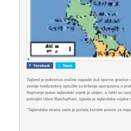
Facebook
Tweet
Tajland je pokrenuo zračne napade duž sporne granice s
zemlje međusobno optužile za kršenje sporazuma o prek
Najmanje jedan tajlandski vojnik je ubijen, a četiri su ra
pokrajini Ubon Ratchathani, izjavila je tajlandska vojs
“Tajlandska strana sada je počela koristiti avione za napa