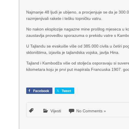
Najmanje 48 ljudi je ubijeno, a procjenjuje se da je 300
razmjenjivali rakete i tešku topničku vatru.
No nakon eksplozije nagazne mine prošlog mjeseca u kojo
zaustavlja provedbu sporazuma o prekidu vatre s Kam
U Tajlandu se evakuiše više od 385.000 civila u četiri 
skloništima, izjavila je tajlandska vojska, javlja Hina.
Tajland i Kambodža više od stoljeća osporavaju si suv
kilometara koju je prvi put mapirala Francuska 1907. g
Facebook
Tweet
Vijesti
No Comments »