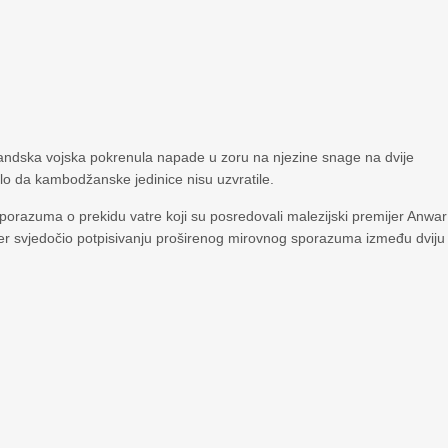
landska vojska pokrenula napade u zoru na njezine snage na dvije
alo da kambodžanske jedinice nisu uzvratile.
 sporazuma o prekidu vatre koji su posredovali malezijski premijer Anwar
đer svjedočio potpisivanju proširenog mirovnog sporazuma između dviju