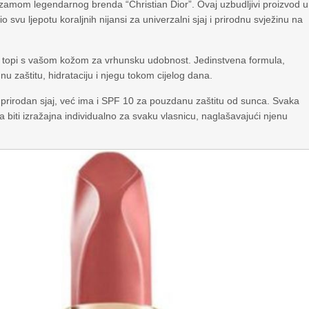
lzamom legendarnog brenda “Christian Dior”. Ovaj uzbudljivi proizvod u
krio svu ljepotu koraljnih nijansi za univerzalni sjaj i prirodnu svježinu na
e topi s vašom kožom za vrhunsku udobnost. Jedinstvena formula,
u zaštitu, hidrataciju i njegu tokom cijelog dana.
prirodan sjaj, već ima i SPF 10 za pouzdanu zaštitu od sunca. Svaka
 biti izražajna individualno za svaku vlasnicu, naglašavajući njenu