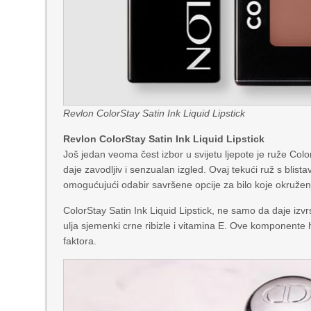
Revlon ColorStay Satin Ink Liquid Lipstick
Revlon ColorStay Satin Ink Liquid Lipstick
Još jedan veoma čest izbor u svijetu ljepote je ruže Col
daje zavodljiv i senzualan izgled. Ovaj tekući ruž s blist
omogućujući odabir savršene opcije za bilo koje okružen
ColorStay Satin Ink Liquid Lipstick, ne samo da daje izv
ulja sjemenki crne ribizle i vitamina E. Ove komponente h
faktora.