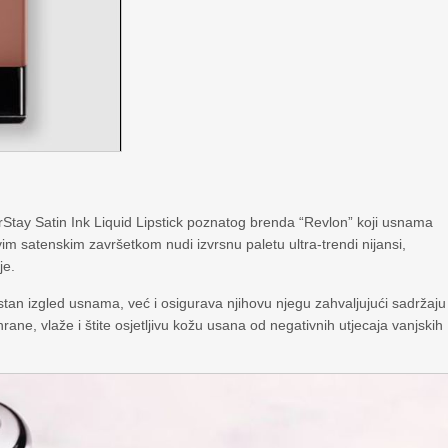
orStay Satin Ink Liquid Lipstick poznatog brenda “Revlon” koji usnama
avim satenskim završetkom nudi izvrsnu paletu ultra-trendi nijansi,
je.
rstan izgled usnama, već i osigurava njihovu njegu zahvaljujući sadržaju
rane, vlaže i štite osjetljivu kožu usana od negativnih utjecaja vanjskih