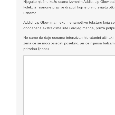
Njegujte nježnu kožu usana izvrsnim Addict Lip Glow ba
kolekciji Trianone pravi je dragulj koji je prvi u svijetu ot
usnama.
Addict Lip Glow ima meku, nenametljivu teksturu koja s
obogaćena ekstraktima lufe i divljeg manga, pruža potpun
Ne samo da daje usnama intenzivan hidratantni učinak i 
žena će se moći osjećati posebno, jer će nijansa balzama
prirodnu ljepotu.