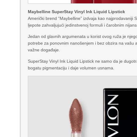
Maybelline SuperStay Vinyl Ink Liquid Lipstick
Američki brend “Maybelline” izdvaja kao najprodavaniji Sup
ljepote zahvaljujući jedinstvenoj formuli i čarobnim nija
Jedan od glavnih argumenata u korist ovog ruža je njeg
potrebe za ponovnim nanošenjem i bez obzira na vašu ak
važne događaje.
SuperStay Vinyl Ink Liquid Lipstick ne samo da je dugot
bogatu pigmentaciju i daje volumen usnama.