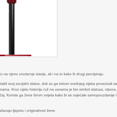
 na njeno unutarnje stanje, ali i na to kako ih drugi percipiraju.
takli svoj socijalni status, dok su ga tokom srednjeg vijeka povezivali s
ma. Kroz cijelu historiju ruž na usnama je bio simbol statusa, otpora,
načaj. Koriste ga žene širom svijeta kako bi se osjećale samopouzdanije i
šavaju ljepotu i originalnost žene.