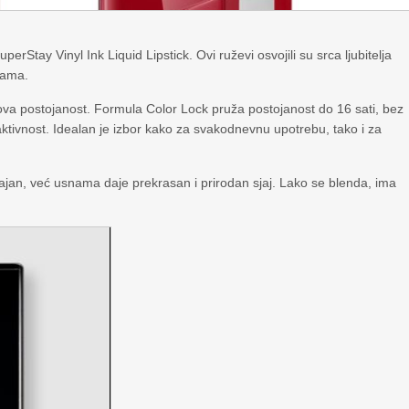
erStay Vinyl Ink Liquid Lipstick. Ovi ruževi osvojili su srca ljubitelja
nsama.
ova postojanost. Formula Color Lock pruža postojanost do 16 sati, bez
tivnost. Idealan je izbor kako za svakodnevnu upotrebu, tako i za
rajan, već usnama daje prekrasan i prirodan sjaj. Lako se blenda, ima