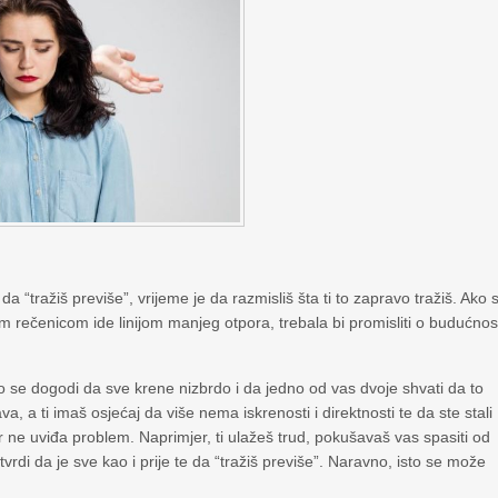
 da “tražiš previše”, vrijeme je da razmisliš šta ti to zapravo tražiš. Ako s
m rečenicom ide linijom manjeg otpora, trebala bi promisliti o budućnos
sto se dogodi da sve krene nizbrdo i da jedno od vas dvoje shvati da to
a, a ti imaš osjećaj da više nema iskrenosti i direktnosti te da ste stali
 ne uviđa problem. Naprimjer, ti ulažeš trud, pokušavaš vas spasiti od
vrdi da je sve kao i prije te da “tražiš previše”. Naravno, isto se može