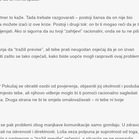
artner to kaže. Tada trebate razgovarati – postoji šansa da on nije bio
ožete izaći iz ove krize. Postoji i drugi tok: on bi ti mogao reći da je 
jenjati. Ako si sigurna da su tvoji “zahtjevi” racionalni, onda se tu ne pi
nja da “tražiš previse”, ali tebe prati neugodan osjećaj da je on izvan
iti zašto se tako osjećaš, kako biste uopće mogli raspraviti ovaj proble
 Pokušaj se obratiti osobi od povjerenja, objasniti joj okolnosti i posluša
jesto tebe, ali njihovo viđenje moglo bi ti pomoći racionalno sagledati
ja. Druga strana ne bi te smjela omalovažavati – ni tebe ni tvoje
 ili se pak problemi zbog manjkave komunikacije samo gomilaju. U zdravo
stirati na iskrenosti i direktnosti. Loša veza potpuna je suprotnost od toga,
la s partnerom o “tražiš previše” rečenici, a situacija se ne popravlja,