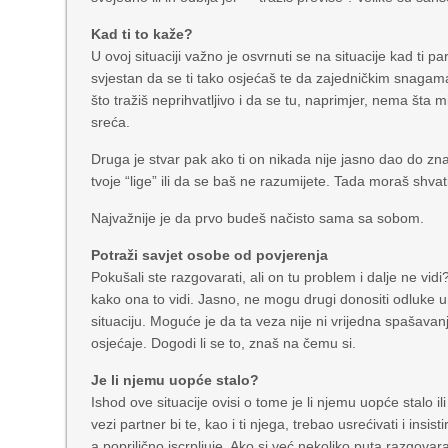
Kad ti to kaže?
U ovoj situaciji važno je osvrnuti se na situacije kad ti p
svjestan da se ti tako osjećaš te da zajedničkim snagama m
što tražiš neprihvatljivo i da se tu, naprimjer, nema šta mi
sreća.
Druga je stvar pak ako ti on nikada nije jasno dao do zna
tvoje “lige” ili da se baš ne razumijete. Tada moraš shvat
Najvažnije je da prvo budeš načisto sama sa sobom.
Potraži savjet osobe od povjerenja
Pokušali ste razgovarati, ali on tu problem i dalje ne vidi?
kako ona to vidi. Jasno, ne mogu drugi donositi odluke um
situaciju. Moguće je da ta veza nije ni vrijedna spašavan
osjećaje. Dogodi li se to, znaš na čemu si.
Je li njemu uopće stalo?
Ishod ove situacije ovisi o tome je li njemu uopće stalo
vezi partner bi te, kao i ti njega, trebao usrećivati i insi
a poprilično iscrpljuje. Ako si već nekoliko puta razgovara