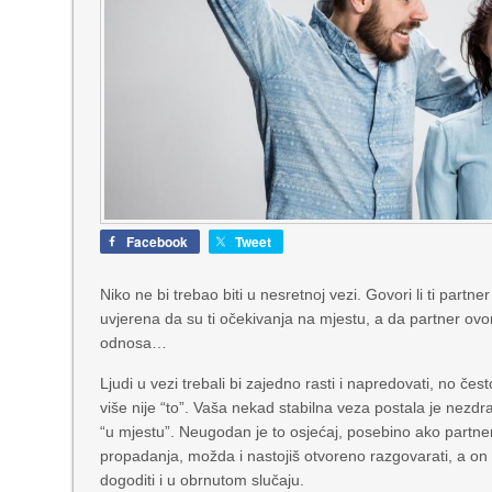
Facebook
Tweet
Niko ne bi trebao biti u nesretnoj vezi. Govori li ti partner
uvjerena da su ti očekivanja na mjestu, a da partner ovo
odnosa…
Ljudi u vezi trebali bi zajedno rasti i napredovati, no če
više nije “to”. Vaša nekad stabilna veza postala je nezdrav
“u mjestu”. Neugodan je to osjećaj, posebino ako partner
propadanja, možda i nastojiš otvoreno razgovarati, a on t
dogoditi i u obrnutom slučaju.