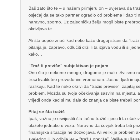
Baš zato što te – u našem primjeru on – uvjerava da traž
osjećaj da se tako partner ogradio od problema i dao ti na
naravno, sporno. Uz zajedničku želju mogli biste prebrodi
okrivljava te.
Ali šta uopće znači kad neko kaže drugoj strani da “traži 
pitanja je, zapravo, odlučiti drži li ta izjava vodu ili s
kako…
“Tražiti previše” subjektivan je pojam
Ono što je nekome mnogo, drugome je malo. Svi smo razli
treći kvalitetno provedenim vremenom. Jasno, ljudi imaju 
razlikuju. Kad te neko okrivi da “tražiš previse”, zapitaj 
problem. Možda su tvoja očekivanja sasvim na mjestu, ali
vrijedi onda kad si mu dala do znanja da biste trebali p
Pitaj se šta tražiš
Ipak, važno je osvijestiti šta tačno tražiš i jesu li ta oč
ulažete jednako u vezu. Naravno da čovjek treba biti priz
finansijska situacija ne dozvoljava. Ali veliki je problem 
svejedno ili ih odbija jer – “tražiš previše”. Velike su š