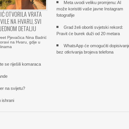
Meta uvodi veliku promjenu: AI
može koristiti vaše javne Instagram
IĆ OTVORILA VRATA
fotografije
VILE NA HVARU, SVI
 JEDNOM DETALJU
Grad želi oboriti svjetski rekord:
Pravit će burek duži od 20 metara
et Pjevačica Nina Badrić
boravi na Hvaru, gdje u
WhatsApp će omogućiti dopisivanj
odinama
bez otkrivanja brojeva telefona
te se riješili komaraca
ande
der na svijetu?
 ishrani