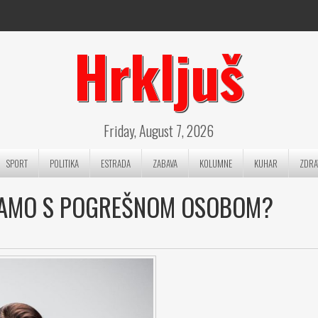
Hrkljuš
Friday, August 7, 2026
SPORT
POLITIKA
ESTRADA
ZABAVA
KOLUMNE
KUHAR
ZDRA
SI SAMO S POGREŠNOM OSOBOM?