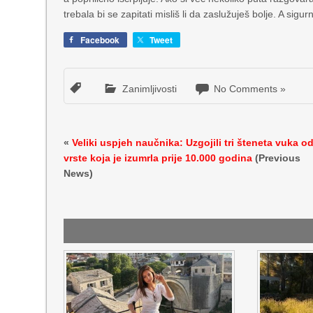
trebala bi se zapitati misliš li da zaslužuješ bolje. A si
Facebook
Tweet
Zanimljivosti
No Comments »
«
Veliki uspjeh naučnika: Uzgojili tri šteneta vuka o
vrste koja je izumrla prije 10.000 godina
(Previous
News)