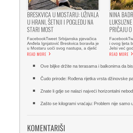
BRESKVICA U MOSTARU: UŽIVALA
NINA BADR
U HRANI, ŠETNJI I POGLEDU NA
LUKSUZNE 
STARI MOST
PRIČAJU O
FacebookTweet Srbijanska pjevačica
FacebookTwe
Anđela Ignjatović Breskvica boravila je
i ovog ljeta 
u Mostaru uoči svog nastupa, a djelić
Jelsi već g
READ MORE
READ MORE
Ove biljke držite na terasama i balkonima da bis
Čudo prirode: Rođena rijetka vrsta džinovske p
Znate li gdje se nalazi najveći horizontalni nebo
Zašto se kilogrami vraćaju: Problem nije samo u
KOMENTARIŠI