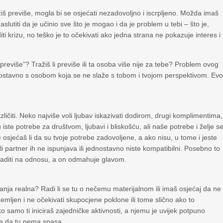
iš previše, mogla bi se osjećati nezadovoljno i iscrpljeno. Možda imaš
slutiti da je učinio sve što je mogao i da je problem u tebi – što je,
ti krizu, no teško je to očekivati ako jedna strana ne pokazuje interes i
previše”? Tražiš li previše ili ta osoba više nije za tebe? Problem ovog
i jednostavno s osobom koja se ne slaže s tobom i tvojom perspektivom. Evo
čiti. Neko najviše voli ljubav iskazivati dodirom, drugi komplimentima,
iste potrebe za društvom, ljubavi i bliskošću, ali naše potrebe i želje s
se osjećaš li da su tvoje potrebe zadovoljene, a ako nisu, u tome i jeste
 partner ih ne ispunjava ili jednostavno niste kompatibilni. Posebno to
oraditi na odnosu, a on odmahuje glavom.
ekivanja realna? Radi li se tu o nečemu materijalnom ili imaš osjećaj da ne
emljen i ne očekivati skupocjene poklone ili tome slično ako to
ako samo ti iniciraš zajedničke aktivnosti, a njemu je uvijek potpuno
anse da tu nema spasa.