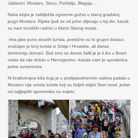
Jablanici, Mostaru, Stocu, Počitelju, Blagaju…
Naša ekipa je zabilježila ogromne gužve u staroj gradskoj
jezgri Mostara. Rijeke ljudi se od jučer slijevaju u taj dio, kazali
su nam turistički radnici u blizini Starog mosta.
-Ima jako puno stranih turista, pretežno su to grupni dolasci,
značajan je broj turista iz Srbije i Hrvatske, ali danas
dominiraju domaći. Baš smo se danas šalili je je li iko u Bosni
ostao da nije došao u Hercegovinu- kazala nam je uposlenica
jedne suvenirnice.
Ni kratkotrajna kiša koja je u poslijepodnevnim satima padala u
Mostaru nije omela turiste koji su željeli vidjeti Stari most, jedan
od najljepših spomenika na svijetu.