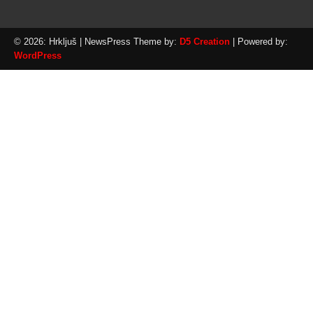
© 2026: Hrkljuš
| NewsPress Theme by:
D5 Creation
| Powered by:
WordPress