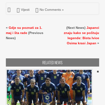
Vijesti
No Comments »
«
Gdje su poznati za 1.
(Next News)
Japanci
maj i šta rade
(Previous
znaju kako se poštuju
News)
legende: Bista Ivice
Osima krasi Japan
»
RELATED NEWS