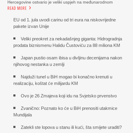
Hercegovine ostvario je veliki uspjeh na međunarodnom
READ MORE
EU od 1. jula uvodi carinu od tri eura na niskovrijedne
pakete izvan Unije
Veliki preokret za nekadašnjeg giganta: Hidrogradnja
prodata biznismenu Halidu Čustoviću za 88 miliona KM
Japan pustio osam ibisa u divljinu decenijama nakon
njihovog nestanka u zemlji
Najduži tunel u BiH mogao bi konačno krenuti u
realizaciju, koštat će milijardu KM
Ovo je 26 Zmajeva koji idu na Svjetsko prvenstvo
Zvanično: Poznato ko će u BiH prenositi utakmice
Mundijala
Zatekli ste lopova u stanu ili kući, šta smijete uraditi?