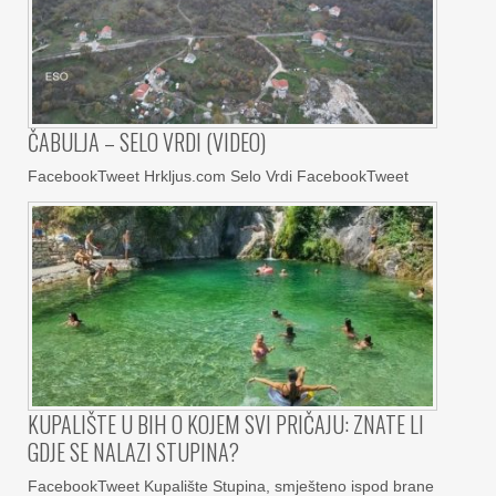
ČABULJA – SELO VRDI (VIDEO)
FacebookTweet Hrkljus.com Selo Vrdi FacebookTweet
KUPALIŠTE U BIH O KOJEM SVI PRIČAJU: ZNATE LI
GDJE SE NALAZI STUPINA?
FacebookTweet Kupalište Stupina, smješteno ispod brane