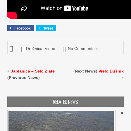
Facebook
Tweet
Drežnica
,
Video
No Comments »
«
Jablanica – Selo Zlate
(Next News)
Vrelo Dušnik
(Previous News)
»
RELATED NEWS