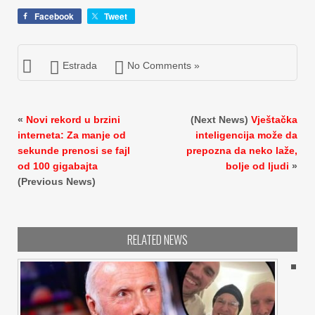
Facebook
Tweet
Estrada
No Comments »
«
Novi rekord u brzini
(Next News)
Vještačka
interneta: Za manje od
inteligencija može da
sekunde prenosi se fajl
prepozna da neko laže,
od 100 gigabajta
bolje od ljudi
»
(Previous News)
RELATED NEWS