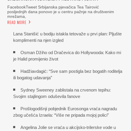
FacebookTweet Srbijanska pjevačica Tea Tairović
posljednjih dana ponovo je u centru pažnje na društvenim
mrežama,
READ MORE
Lana Stanišić u bodiju istakla tetovaže u prvi plan: Pljušte
komplimenti na njen izgled
Osman Džiho od Dračevica do Hollywooda: Kako mi
je Halid promijenio život
Hadžiavdagić: “Sve sam postigla bez bogatih roditelja
ili bogatog udavanja”
Sydney Sweeney zablistala na crvenom tepihu:
Svojim stajlingom oduševila fanove
Prošlogodišnji pobjednik Eurosonga vraća nagradu
zbog učešća Izraela: “Više ne pripada mojoj polici”
Angelina Jolie se vraća u akcijsko-trilerske vode u