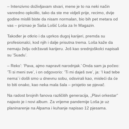
– Intenzivno doživljavam stvari, mene je to na neki način
vanredno opkolilo, tako da ste me vidjeli prije, recimo, dvije
godine mislili biste da nisam normalan, bio bih pet metara od
vas – priznao je Saša Lošić Loša za In Magazin.
Također je otkrio i da uprkos dugoj karijeri, premda su
profesionalci, kod njih i dalje prisutna trema. Loša kaže da
nemaju želju održavati karijeru. Još kao srednjoškolci napisali
su ‘Suadu’.
– Reko’: ‘Pava, ajmo napravit narodnjak.’ Onda sam ja počeo:
‘Ti si meni sve’, i on odgovorio: ‘Ti mi daješ sve’, ja: ‘I kad tebe
nema’ i došli smo u dnevnu sobu, odsvirali kao, misleći da će
to biti onako, kao neka mala šala – prisjetio se pjevač.
Na radost brojnih fanova različitih generacija, „Plavi orkestar“
najavio je i novi album. Za vrijeme pandemije Loša je uz
planinarenje na Alpama i kuhanje napisao 12 pjesama.