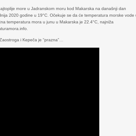
 najtoplije more u Jadranskom moru kod Makarska na današnji dan
hladnija 2020 godine u 19°C. Očekuje se da će temperatura morske vode 
čna temperatura mora u junu u Makarska je 22.4°C, najniža
turamora.info.
 Zaostroga i Kepeča je “prazna”…