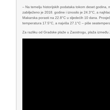
– Na temelju historijskih podataka tokom deset godina,
zabilježeno je 2018. godine i iznosilo je 24.3°C, a naj
Makarska porasti na 22.8°C u sljedećih 10 dana. Prosje
temperatura 17.5°C, a najviša 27.1°C – piše seatempera
Za razliku od Gradske plaže u Zaostrogu, plaža između