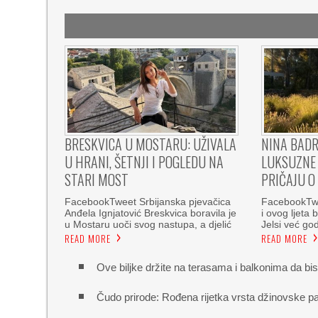
BRESKVICA U MOSTARU: UŽIVALA
NINA BADR
U HRANI, ŠETNJI I POGLEDU NA
LUKSUZNE 
STARI MOST
PRIČAJU O
FacebookTweet Srbijanska pjevačica
FacebookTwe
Anđela Ignjatović Breskvica boravila je
i ovog ljeta 
u Mostaru uoči svog nastupa, a djelić
Jelsi već g
READ MORE
READ MORE
Ove biljke držite na terasama i balkonima da bis
Čudo prirode: Rođena rijetka vrsta džinovske p