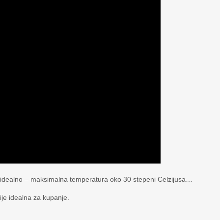
e idealno – maksimalna temperatura oko 30 stepeni Celzijusa…
ije idealna za kupanje.