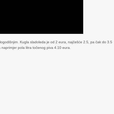
šlogodišnjim. Kugla sladoleda je od 2 eura, najčešće 2.5, pa čak do 3.5
 naprimjer pola litra točenog piva 4.10 eura.