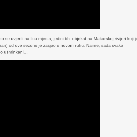
 se uvjerili na licu mjesta, jedini bh. objekat na Makarskoj rivijeri koji j
rtizan) od ove sezone je zasjao u novom ruhu. Naime, sada svaka
atno ušminkani…