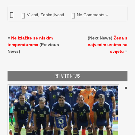
Vijesti
,
Zanimljivosti
No Comments »
«
Ne izlažite se niskim
(Next News)
Žena s
temperaturama
(Previous
najvećim ustima na
News)
svijetu
»
RELATED NEWS