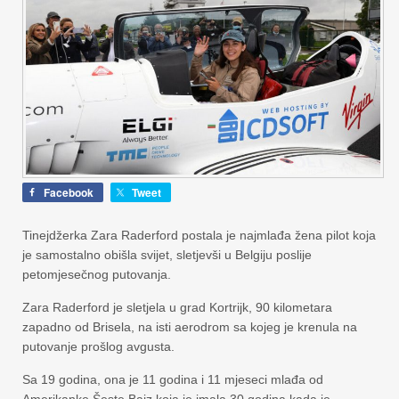
Facebook
Tweet
Tinejdžerka Zara Raderford postala je najmlađa žena pilot koja
je samostalno obišla svijet, sletjevši u Belgiju poslije
petomjesečnog putovanja.
Zara Raderford je sletjela u grad Kortrijk, 90 kilometara
zapadno od Brisela, na isti aerodrom sa kojeg je krenula na
putovanje prošlog avgusta.
Sa 19 godina, ona je 11 godina i 11 mjeseci mlađa od
Amerikanke Šeste Bajz koja je imala 30 godina kada je