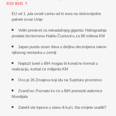
READ MORE
EU od 1. jula uvodi carinu od tri eura na niskovrijedne
pakete izvan Unije
Veliki preokret za nekadašnjeg giganta: Hidrogradnja
prodata biznismenu Halidu Čustoviću za 88 miliona KM
Japan pustio osam ibisa u divljinu decenijama nakon
njihovog nestanka u zemlji
Najduži tunel u BiH mogao bi konačno krenuti u
realizaciju, koštat će milijardu KM
Ovo je 26 Zmajeva koji idu na Svjetsko prvenstvo
Zvanično: Poznato ko će u BiH prenositi utakmice
Mundijala
Zatekli ste lopova u stanu ili kući, šta smijete uraditi?