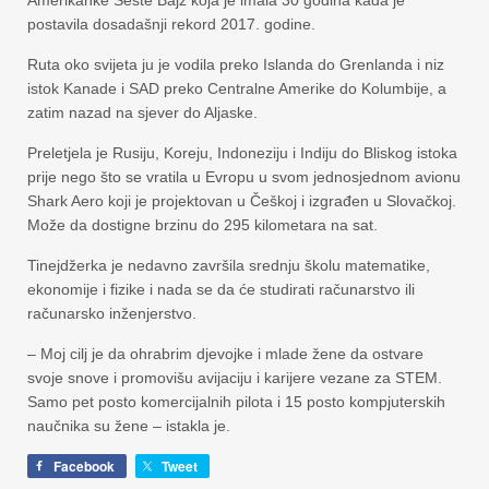
postavila dosadašnji rekord 2017. godine.
Ruta oko svijeta ju je vodila preko Islanda do Grenlanda i niz
istok Kanade i SAD preko Centralne Amerike do Kolumbije, a
zatim nazad na sjever do Aljaske.
Preletjela je Rusiju, Koreju, Indoneziju i Indiju do Bliskog istoka
prije nego što se vratila u Evropu u svom jednosjednom avionu
Shark Aero koji je projektovan u Češkoj i izgrađen u Slovačkoj.
Može da dostigne brzinu do 295 kilometara na sat.
Tinejdžerka je nedavno završila srednju školu matematike,
ekonomije i fizike i nada se da će studirati računarstvo ili
računarsko inženjerstvo.
– Moj cilj je da ohrabrim djevojke i mlade žene da ostvare
svoje snove i promovišu avijaciju i karijere vezane za STEM.
Samo pet posto komercijalnih pilota i 15 posto kompjuterskih
naučnika su žene – istakla je.
Facebook
Tweet