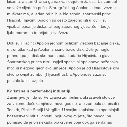
kišama, a stari Grci su ga nazivali cvijetom žalosti. Uz zumbul
se veže sljedeća priča. Starogrčki bog Apolon je imao veze i s
muškarcima, a jedan od njih je bio zgodni spartanski princ
Hijacint. Hijacint i Apolon su često zajedno išli u lov ili su
vježbali bacanje diska, ali bog zapadnog vjetra Zefir bio je
ljubomoran na to prijateljstvo/vezu.
Dok su Hijacint i Apolon jednom prilikom vježbali bacanje diska,
u trenutku kad je Apolon snažno bacio disk, Zefir je naglo
puhnuo pa je disk skrenuo s puta i udario Hijacinta u glavu.
Spartanskog princa nisu uspjeli spasiti ni Apolonova božanska
moć ni njegovo liječničko umijeće. Apolon je od Hijacintove krvi
stvorio cvijet zumbul (Hyacinthus), a Apolonove suze su
postale latice cvijeta.
Koristi se u parfemskoj industriji
Zanimljivo je i da su Perzijanci zumbulima ukrašavali stolove
za vrijeme dočeka njihove nove godine, a o zumbulu su pisali i
Teokrit, Plinije Stariji i Vergilije. U svojim zapisima su spominjali
božanstveni miris i crvenu boju ovog cvijeta, što navodi na
pomisao da je on nekada bio crvene boje dok ga se danas