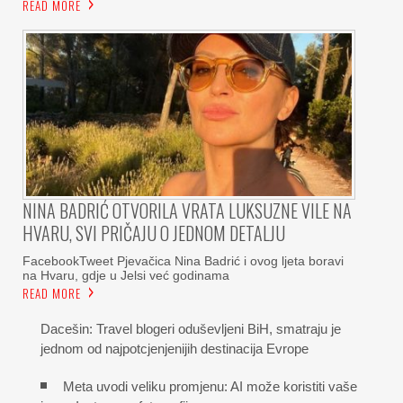
READ MORE
NINA BADRIĆ OTVORILA VRATA LUKSUZNE VILE NA
HVARU, SVI PRIČAJU O JEDNOM DETALJU
FacebookTweet Pjevačica Nina Badrić i ovog ljeta boravi
na Hvaru, gdje u Jelsi već godinama
READ MORE
Dacešin: Travel blogeri oduševljeni BiH, smatraju je
jednom od najpotcjenjenijih destinacija Evrope
Meta uvodi veliku promjenu: AI može koristiti vaše