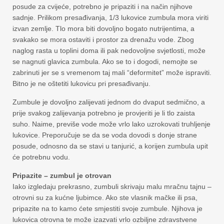
posude za cvijeće, potrebno je pripaziti i na način njihove
sadnje. Prilikom presađivanja, 1/3 lukovice zumbula mora viriti
izvan zemlje. Tlo mora biti dovoljno bogato nutrijentima, a
svakako se mora ostaviti i prostor za drenažu vode. Zbog
naglog rasta u toplini doma ili pak nedovoljne svjetlosti, može
se nagnuti glavica zumbula. Ako se to i dogodi, nemojte se
zabrinuti jer se s vremenom taj mali “deformitet” može ispraviti.
Bitno je ne oštetiti lukovicu pri presađivanju.
Zumbule je dovoljno zalijevati jednom do dvaput sedmično, a
prije svakog zalijevanja potrebno je provjeriti je li tlo zaista
suho. Naime, previše vode može vrlo lako uzrokovati truhljenje
lukovice. Preporučuje se da se voda dovodi s donje strane
posude, odnosno da se stavi u tanjurić, a korijen zumbula upit
će potrebnu vodu.
Pripazite – zumbul je otrovan
Iako izgledaju prekrasno, zumbuli skrivaju malu mračnu tajnu –
otrovni su za kućne ljubimce. Ako ste vlasnik mačke ili psa,
pripazite na to kamo ćete smjestiti svoje zumbule. Njihova je
lukovica otrovna te može izazvati vrlo ozbiljne zdravstvene