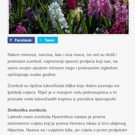
Facebook
Tweet
Nakon mimoza, narcisa, lala i cica maca, na red su došli i
prekrasni zumbuli, najmirisniji vjesnici proljeća koji nas, ne
samo svojim opojnim mirisom nego i prekrasnim izgledom
opčinjavaju svake godine.
Zumbuli su tipična lukovičasta biljka koju dobro poznaju svi
ljubitelji cvijeća. Riječ je o manjem rodu jednosupnica s tri
priznate vrste lukovičastih trajnica iz porodice šparogovki.
Simbolika zumbula
Latinski naziv zumbula Hyacinthus nastao je prema
istoimenom cvijetu koji je prema Homeru nikao iz krvi ubijenog
Hijacinta. Naziva se i cvijetom kiše, jer cvjeta s prvim proljetnim