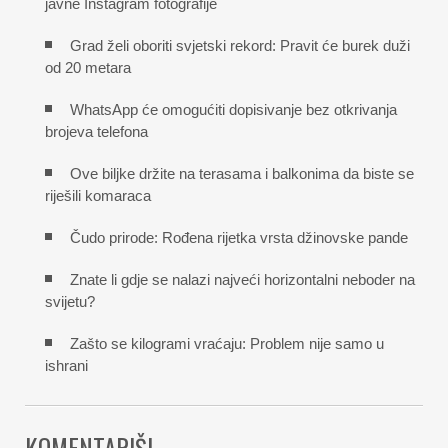
javne Instagram fotografije
Grad želi oboriti svjetski rekord: Pravit će burek duži
od 20 metara
WhatsApp će omogućiti dopisivanje bez otkrivanja
brojeva telefona
Ove biljke držite na terasama i balkonima da biste se
riješili komaraca
Čudo prirode: Rođena rijetka vrsta džinovske pande
Znate li gdje se nalazi najveći horizontalni neboder na
svijetu?
Zašto se kilogrami vraćaju: Problem nije samo u
ishrani
KOMENTARIŠI