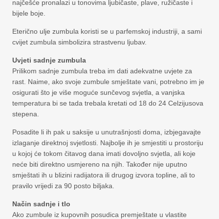
najčešće pronalazi u tonovima ljubičaste, plave, ružičaste i
bijele boje.
Eterično ulje zumbula koristi se u parfemskoj industriji, a sami
cvijet zumbula simbolizira strastvenu ljubav.
Uvjeti sadnje zumbula
Prilikom sadnje zumbula treba im dati adekvatne uvjete za
rast. Naime, ako svoje zumbule smještate vani, potrebno im je
osigurati što je više moguće sunčevog svjetla, a vanjska
temperatura bi se tada trebala kretati od 18 do 24 Celzijusova
stepena.
Posadite li ih pak u saksije u unutrašnjosti doma, izbjegavajte
izlaganje direktnoj svjetlosti. Najbolje ih je smjestiti u prostoriju
u kojoj će tokom čitavog dana imati dovoljno svjetla, ali koje
neće biti direktno usmjereno na njih. Također nije uputno
smještati ih u blizini radijatora ili drugog izvora topline, ali to
pravilo vrijedi za 90 posto biljaka.
Način sadnje i tlo
Ako zumbule iz kupovnih posudica premještate u vlastite