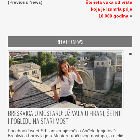
(Previous News)
šteneta vuka od vrste
koja je izumrla prije
10.000 godina
»
RELATED NEWS
BRESKVICA U MOSTARU: UŽIVALA U HRANI, ŠETNJI
I POGLEDU NA STARI MOST
FacebookTweet Srbijanska pjevačica Anđela Ignjatović
Breskvica boravila je u Mostaru uoči svog nastupa, a djelić