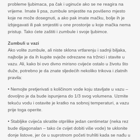
probleme ljubimaca, pa čak i uginuće ako se ne reagira na
vrijeme. Imate li psa, zumbule smjestite na povišeno mjesto
koje ne može dosegnuti, a ako pak imate mačku, bolje ih je
izbjegavati ili pak smjestiti u one prostorije u koje mačka nema
pristup. Tako ćete zaštiti i zumbule i svoje ljubimce.
Zumbuli u vazi
Ako volite zumbule, ali niste sklona vrtlarenju i sadnji biljaka,
najbolje je da ih kupite svježe odrezane na tržnici i stavite u
vazu. Ali, kako bi ovo divno mirisno cvijeće ostalo u životu što
duže, potrebno je da znate sljedećih nekoliko trikova i zlatnih
pravila:
• Nemojte pretjerivati s količinom vode koju stavljate u vazu –
dovoljno je da bude ispunjena do 1/3 svog volumena. Uzmite
tekuću vodu i ostavite je kratko na sobnoj temperaturi, a vazu
prije toga operite.
• Stabljike cvijeća skratite otprilike jedan centimetar (neka rez
bude dijagonalan – tako će cvijet dobiti više vode) te uklonite
donje listove, jer će u suprotnom početi truhliti kada se nađu u