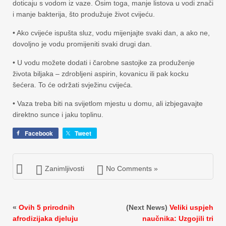
doticaju s vodom iz vaze. Osim toga, manje listova u vodi znači
i manje bakterija, što produžuje život cvijeću.
• Ako cvijeće ispušta sluz, vodu mijenjajte svaki dan, a ako ne,
dovoljno je vodu promijeniti svaki drugi dan.
• U vodu možete dodati i čarobne sastojke za produženje
života biljaka – zdrobljeni aspirin, kovanicu ili pak kocku
šećera. To će održati svježinu cvijeća.
• Vaza treba biti na svijetlom mjestu u domu, ali izbjegavajte
direktno sunce i jaku toplinu.
Facebook
Tweet
Zanimljivosti
No Comments »
«
Ovih 5 prirodnih
(Next News)
Veliki uspjeh
afrodizijaka djeluju
naučnika: Uzgojili tri