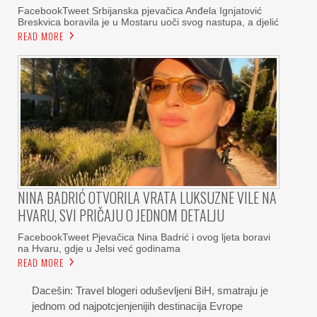
FacebookTweet Srbijanska pjevačica Anđela Ignjatović
Breskvica boravila je u Mostaru uoči svog nastupa, a djelić
READ MORE
NINA BADRIĆ OTVORILA VRATA LUKSUZNE VILE NA
HVARU, SVI PRIČAJU O JEDNOM DETALJU
FacebookTweet Pjevačica Nina Badrić i ovog ljeta boravi
na Hvaru, gdje u Jelsi već godinama
READ MORE
Dacešin: Travel blogeri oduševljeni BiH, smatraju je
jednom od najpotcjenjenijih destinacija Evrope