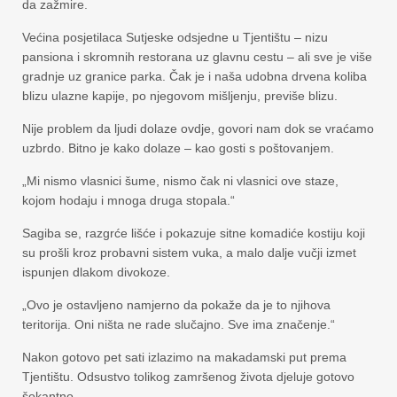
da zažmire.
Većina posjetilaca Sutjeske odsjedne u Tjentištu – nizu
pansiona i skromnih restorana uz glavnu cestu – ali sve je više
gradnje uz granice parka. Čak je i naša udobna drvena koliba
blizu ulazne kapije, po njegovom mišljenju, previše blizu.
Nije problem da ljudi dolaze ovdje, govori nam dok se vraćamo
uzbrdo. Bitno je kako dolaze – kao gosti s poštovanjem.
„Mi nismo vlasnici šume, nismo čak ni vlasnici ove staze,
kojom hodaju i mnoga druga stopala.“
Sagiba se, razgrće lišće i pokazuje sitne komadiće kostiju koji
su prošli kroz probavni sistem vuka, a malo dalje vučji izmet
ispunjen dlakom divokoze.
„Ovo je ostavljeno namjerno da pokaže da je to njihova
teritorija. Oni ništa ne rade slučajno. Sve ima značenje.“
Nakon gotovo pet sati izlazimo na makadamski put prema
Tjentištu. Odsustvo tolikog zamršenog života djeluje gotovo
šokantno.