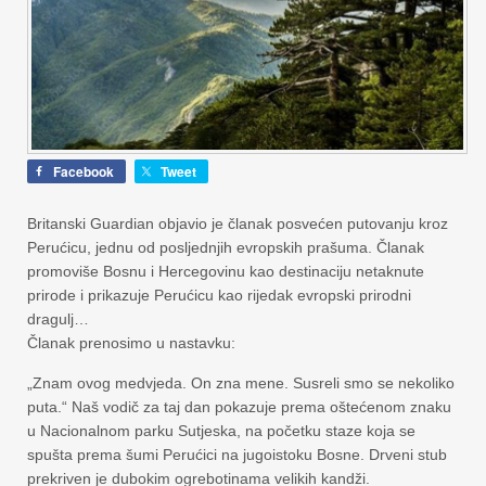
Facebook
Tweet
Britanski Guardian objavio je članak posvećen putovanju kroz
Perućicu, jednu od posljednjih evropskih prašuma. Članak
promoviše Bosnu i Hercegovinu kao destinaciju netaknute
prirode i prikazuje Perućicu kao rijedak evropski prirodni
dragulj…
Članak prenosimo u nastavku:
„Znam ovog medvjeda. On zna mene. Susreli smo se nekoliko
puta.“ Naš vodič za taj dan pokazuje prema oštećenom znaku
u Nacionalnom parku Sutjeska, na početku staze koja se
spušta prema šumi Perućici na jugoistoku Bosne. Drveni stub
prekriven je dubokim ogrebotinama velikih kandži.