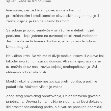
sjeveru kada se led povukao.
Ime šume, vjeruje Dejan, povezano je s Perunom,
pretkršćanskim i predislamskim slavenskim bogom munje. I
zaista, osjećaj je kao da lutamo hramom.
Sa sobom je ponio sendviče – sir i šunku u debelim bijelim
pecivima – koje jedemo na travnatoj polici iznad vodopada.
Jasno je da se tu hrane i divokoze, jer su posvuda njihovi
izmet i tragovi.
Ne vidimo krdo. Ne vidimo ni divlje mačke, risove ili vukove koji
također ovu šumu nazivaju domom. Ali sama spoznaja da su
tu, možda tik uz nas, izaziva osjećaj strahopoštovanja. Svi
utihnemo od zadivljenosti.
Maglić i okolne planine nestaju iza bijelih oblaka, a počinje
padati kiša. Vlažnost više nije važna.
Zbog svog pravničkog obrazovanja, Dejan trezveno govori o
prijetnjama. Drevna šuma možda je sigurna, ali lovci dolaze u
širi prostor nacionalnog parka, a čuvari se ponekad podmićuju