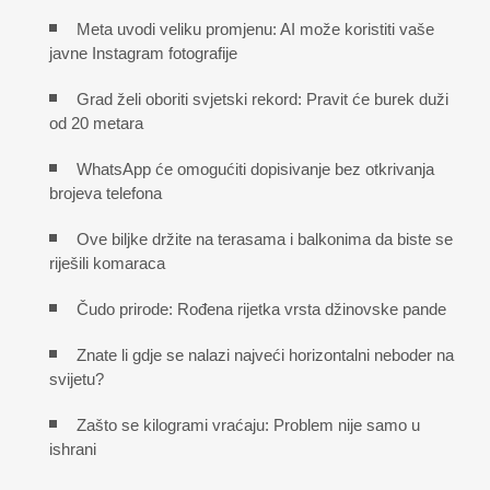
Meta uvodi veliku promjenu: AI može koristiti vaše
javne Instagram fotografije
Grad želi oboriti svjetski rekord: Pravit će burek duži
od 20 metara
WhatsApp će omogućiti dopisivanje bez otkrivanja
brojeva telefona
Ove biljke držite na terasama i balkonima da biste se
riješili komaraca
Čudo prirode: Rođena rijetka vrsta džinovske pande
Znate li gdje se nalazi najveći horizontalni neboder na
svijetu?
Zašto se kilogrami vraćaju: Problem nije samo u
ishrani