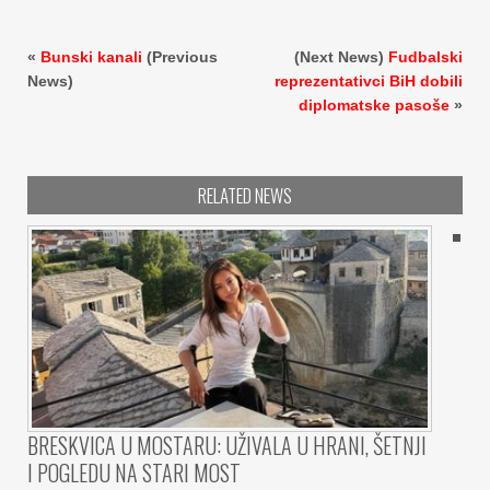
«
Bunski kanali
(Previous
(Next News)
Fudbalski
News)
reprezentativci BiH dobili
diplomatske pasoše
»
RELATED NEWS
BRESKVICA U MOSTARU: UŽIVALA U HRANI, ŠETNJI
I POGLEDU NA STARI MOST