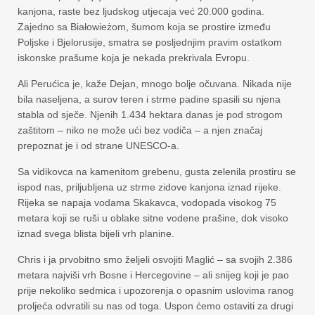
kanjona, raste bez ljudskog utjecaja već 20.000 godina.
Zajedno sa Białowieżom, šumom koja se prostire između
Poljske i Bjelorusije, smatra se posljednjim pravim ostatkom
iskonske prašume koja je nekada prekrivala Evropu.
Ali Perućica je, kaže Dejan, mnogo bolje očuvana. Nikada nije
bila naseljena, a surov teren i strme padine spasili su njena
stabla od sječe. Njenih 1.434 hektara danas je pod strogom
zaštitom – niko ne može ući bez vodiča – a njen značaj
prepoznat je i od strane UNESCO-a.
Sa vidikovca na kamenitom grebenu, gusta zelenila prostiru se
ispod nas, priljubljena uz strme zidove kanjona iznad rijeke.
Rijeka se napaja vodama Skakavca, vodopada visokog 75
metara koji se ruši u oblake sitne vodene prašine, dok visoko
iznad svega blista bijeli vrh planine.
Chris i ja prvobitno smo željeli osvojiti Maglić – sa svojih 2.386
metara najviši vrh Bosne i Hercegovine – ali snijeg koji je pao
prije nekoliko sedmica i upozorenja o opasnim uslovima ranog
proljeća odvratili su nas od toga. Uspon ćemo ostaviti za drugi