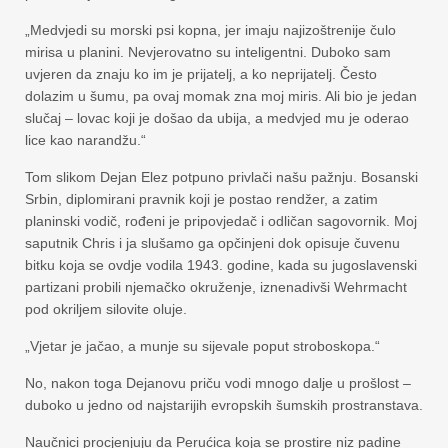
„Medvjedi su morski psi kopna, jer imaju najizoštrenije čulo
mirisa u planini. Nevjerovatno su inteligentni. Duboko sam
uvjeren da znaju ko im je prijatelj, a ko neprijatelj. Često
dolazim u šumu, pa ovaj momak zna moj miris. Ali bio je jedan
slučaj – lovac koji je došao da ubija, a medvjed mu je oderao
lice kao narandžu.“
Tom slikom Dejan Elez potpuno privlači našu pažnju. Bosanski
Srbin, diplomirani pravnik koji je postao rendžer, a zatim
planinski vodič, rođeni je pripovjedač i odličan sagovornik. Moj
saputnik Chris i ja slušamo ga opčinjeni dok opisuje čuvenu
bitku koja se ovdje vodila 1943. godine, kada su jugoslavenski
partizani probili njemačko okruženje, iznenadivši Wehrmacht
pod okriljem silovite oluje.
„Vjetar je jačao, a munje su sijevale poput stroboskopa.“
No, nakon toga Dejanovu priču vodi mnogo dalje u prošlost –
duboko u jedno od najstarijih evropskih šumskih prostranstava.
Naučnici procjenjuju da Perućica koja se prostire niz padine