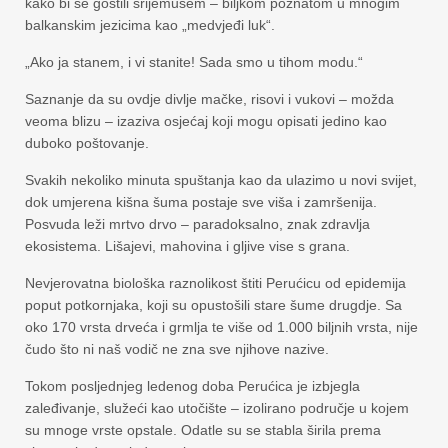
kako bi se gostili srijemušem – biljkom poznatom u mnogim
balkanskim jezicima kao „medvjeđi luk“.
„Ako ja stanem, i vi stanite! Sada smo u tihom modu.“
Saznanje da su ovdje divlje mačke, risovi i vukovi – možda
veoma blizu – izaziva osjećaj koji mogu opisati jedino kao
duboko poštovanje.
Svakih nekoliko minuta spuštanja kao da ulazimo u novi svijet,
dok umjerena kišna šuma postaje sve viša i zamršenija.
Posvuda leži mrtvo drvo – paradoksalno, znak zdravlja
ekosistema. Lišajevi, mahovina i gljive vise s grana.
Nevjerovatna biološka raznolikost štiti Perućicu od epidemija
poput potkornjaka, koji su opustošili stare šume drugdje. Sa
oko 170 vrsta drveća i grmlja te više od 1.000 biljnih vrsta, nije
čudo što ni naš vodič ne zna sve njihove nazive.
Tokom posljednjeg ledenog doba Perućica je izbjegla
zaleđivanje, služeći kao utočište – izolirano područje u kojem
su mnoge vrste opstale. Odatle su se stabla širila prema