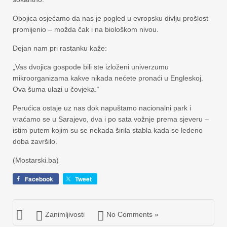
Obojica osjećamo da nas je pogled u evropsku divlju prošlost
promijenio – možda čak i na biološkom nivou.
Dejan nam pri rastanku kaže:
„Vas dvojica gospode bili ste izloženi univerzumu
mikroorganizama kakve nikada nećete pronaći u Engleskoj.
Ova šuma ulazi u čovjeka.“
Perućica ostaje uz nas dok napuštamo nacionalni park i
vraćamo se u Sarajevo, dva i po sata vožnje prema sjeveru –
istim putem kojim su se nekada širila stabla kada se ledeno
doba završilo.
(Mostarski.ba)
Facebook
Tweet
Zanimljivosti
No Comments »