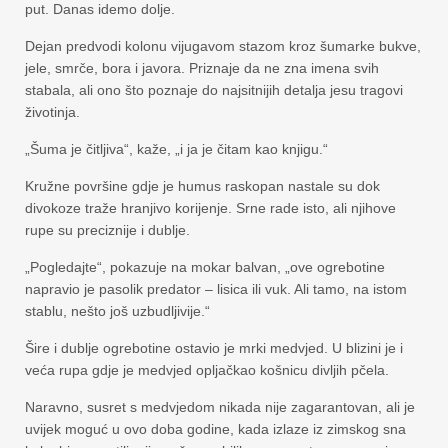
put. Danas idemo dolje.
Dejan predvodi kolonu vijugavom stazom kroz šumarke bukve,
jele, smrče, bora i javora. Priznaje da ne zna imena svih
stabala, ali ono što poznaje do najsitnijih detalja jesu tragovi
životinja.
„Šuma je čitljiva“, kaže, „i ja je čitam kao knjigu.“
Kružne površine gdje je humus raskopan nastale su dok
divokoze traže hranjivo korijenje. Srne rade isto, ali njihove
rupe su preciznije i dublje.
„Pogledajte“, pokazuje na mokar balvan, „ove ogrebotine
napravio je pasolik predator – lisica ili vuk. Ali tamo, na istom
stablu, nešto još uzbudljivije.“
Šire i dublje ogrebotine ostavio je mrki medvjed. U blizini je i
veća rupa gdje je medvjed opljačkao košnicu divljih pčela.
Naravno, susret s medvjedom nikada nije zagarantovan, ali je
uvijek moguć u ovo doba godine, kada izlaze iz zimskog sna