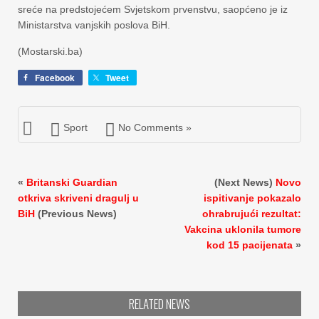
sreće na predstojećem Svjetskom prvenstvu, saopćeno je iz
Ministarstva vanjskih poslova BiH.
(Mostarski.ba)
Facebook
Tweet
Sport
No Comments »
«
Britanski Guardian
(Next News)
Novo
otkriva skriveni dragulj u
ispitivanje pokazalo
BiH
(Previous News)
ohrabrujući rezultat:
Vakcina uklonila tumore
kod 15 pacijenata
»
RELATED NEWS