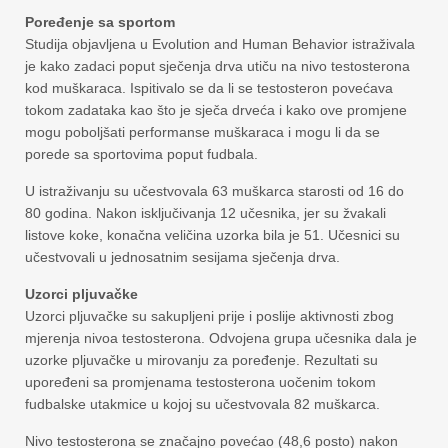
Poređenje sa sportom
Studija objavljena u Evolution and Human Behavior istraživala
je kako zadaci poput sječenja drva utiču na nivo testosterona
kod muškaraca. Ispitivalo se da li se testosteron povećava
tokom zadataka kao što je sječa drveća i kako ove promjene
mogu poboljšati performanse muškaraca i mogu li da se
porede sa sportovima poput fudbala.
U istraživanju su učestvovala 63 muškarca starosti od 16 do
80 godina. Nakon isključivanja 12 učesnika, jer su žvakali
listove koke, konačna veličina uzorka bila je 51. Učesnici su
učestvovali u jednosatnim sesijama sječenja drva.
Uzorci pljuvačke
Uzorci pljuvačke su sakupljeni prije i poslije aktivnosti zbog
mjerenja nivoa testosterona. Odvojena grupa učesnika dala je
uzorke pljuvačke u mirovanju za poređenje. Rezultati su
upoređeni sa promjenama testosterona uočenim tokom
fudbalske utakmice u kojoj su učestvovala 82 muškarca.
Nivo testosterona se značajno povećao (48,6 posto) nakon