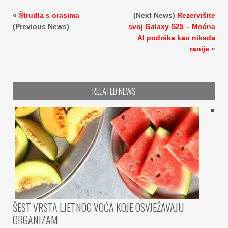
«
Štrudla s orasima
(Next News)
Rezervišite
(Previous News)
svoj Galaxy S25 – Moćna
AI podrška kao nikada
ranije
»
RELATED NEWS
ŠEST VRSTA LJETNOG VOĆA KOJE OSVJEŽAVAJU
ORGANIZAM