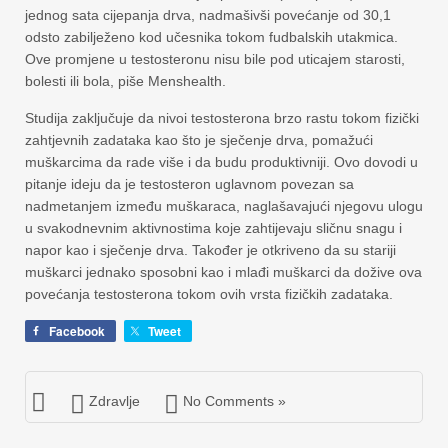
jednog sata cijepanja drva, nadmašivši povećanje od 30,1
odsto zabilježeno kod učesnika tokom fudbalskih utakmica.
Ove promjene u testosteronu nisu bile pod uticajem starosti,
bolesti ili bola, piše Menshealth.
Studija zaključuje da nivoi testosterona brzo rastu tokom fizički
zahtjevnih zadataka kao što je sječenje drva, pomažući
muškarcima da rade više i da budu produktivniji. Ovo dovodi u
pitanje ideju da je testosteron uglavnom povezan sa
nadmetanjem između muškaraca, naglašavajući njegovu ulogu
u svakodnevnim aktivnostima koje zahtijevaju sličnu snagu i
napor kao i sječenje drva. Također je otkriveno da su stariji
muškarci jednako sposobni kao i mlađi muškarci da dožive ova
povećanja testosterona tokom ovih vrsta fizičkih zadataka.
Facebook
Tweet
Zdravlje
No Comments »