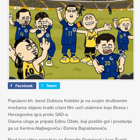
Facebook
Tweet
Popularni bh. bend Dubioza Kolektiv je na svojim društvenim
mrežama objavio kratki crtani film uoči utakmice koju Bosna i
Hercegovina igra protiv SAD-a.
Glavna uloga je pripala Edinu Džeki, koji postiže gol i proslavlja
ga uz Kerima Alajbegovića i Esmira Bajraktarevića.
Pred kraj videa pojavljuju se Ermedin Demirović i Ivan Šunjić,