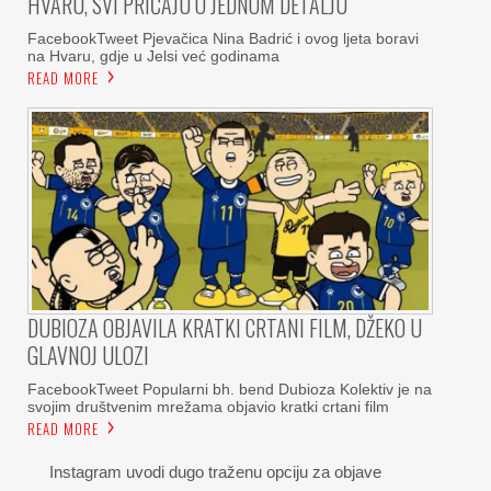
HVARU, SVI PRIČAJU O JEDNOM DETALJU
FacebookTweet Pjevačica Nina Badrić i ovog ljeta boravi
na Hvaru, gdje u Jelsi već godinama
READ MORE
DUBIOZA OBJAVILA KRATKI CRTANI FILM, DŽEKO U
GLAVNOJ ULOZI
FacebookTweet Popularni bh. bend Dubioza Kolektiv je na
svojim društvenim mrežama objavio kratki crtani film
READ MORE
Instagram uvodi dugo traženu opciju za objave