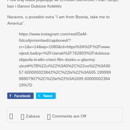
kao i članovi Dubioze Kolektiv.
Naravno, u pozadini svira “I am from Bosnia, take me to
America”.
https://www.instagram.com/reel/DaM-
0dcs4jm/embed/captioned/?
cr=1&v=14&wp=1080&rd=https%3A%2F%2Fwww.
vijesti.ba&rp=%2Fclanak%2F762803%2Fdubioza-
objavila-kratki-crtani-film-dzeko-u-glavnoj-
ulozi#%7B%22ci%22%3A0%2C%22os%22%3A30
57.600000023842%2C%22ls%22%3A505.199999
98807907%2C%22le%22%3A1699.60000002384
19%7D
Facebook
Tweet
Zabava
Comments are Off