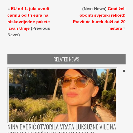
«
EU od 1. jula uvodi
(Next News)
Grad želi
carinu od tri eura na
oboriti svjetski rekord:
niskovrijedne pakete
Pravit će burek duži od 20
izvan Unije
(Previous
metara
»
News)
RELATED NEWS
NINA BADRIĆ OTVORILA VRATA LUKSUZNE VILE NA