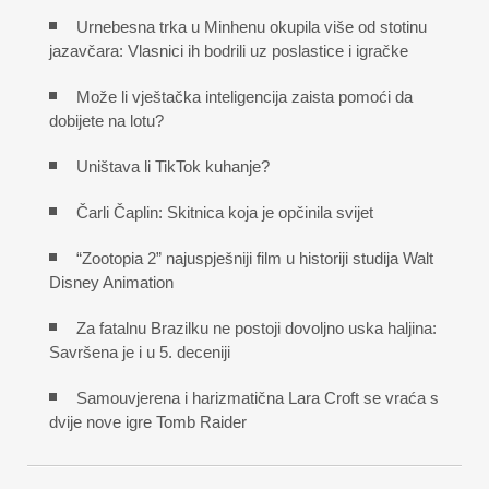
Urnebesna trka u Minhenu okupila više od stotinu
jazavčara: Vlasnici ih bodrili uz poslastice i igračke
Može li vještačka inteligencija zaista pomoći da
dobijete na lotu?
Uništava li TikTok kuhanje?
Čarli Čaplin: Skitnica koja je opčinila svijet
“Zootopia 2” najuspješniji film u historiji studija Walt
Disney Animation
Za fatalnu Brazilku ne postoji dovoljno uska haljina:
Savršena je i u 5. deceniji
Samouvjerena i harizmatična Lara Croft se vraća s
dvije nove igre Tomb Raider