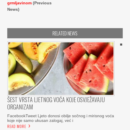
grmljavinom
(Previous
News)
RELATED NEWS
ŠEST VRSTA LJETNOG VOĆA KOJE OSVJEŽAVAJU
ORGANIZAM
FacebookTweet Ljeto donosi obilje sočnog i mirisnog voća
koje nije samo ukusan zalogaj, već i
READ MORE