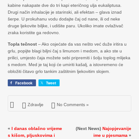
kabine nakapate dve do tri kapi eteričnog ulja eukaliptusa.
Drugi način inhalacije je starinski, ali efektan – glava iznad
šerpe. U prokuhanu vodu dodajte čaj od nane, ili od neke
druge ljekovite biljke, i udišite paru. Ukoliko imate ovlaživač
zraka koristite ga redovno.
Topla tečnost
– Ako osjećate da vas nešto već duže iritira u
grlu, popijte blagi biljni čaj s limunom i medom, a ako ste u
prilici, umjesto čaja možete sebi pripremiti i šolju toplog mlijeka
s medom. Med je taj koji će umiriti kašalj, a istovremeno će
obložiti čitavo grlo tankim zaštitnim ljekovitim slojem.
Facebook
Tweet
Zdravlje
No Comments »
«
I danas oblačno vrijeme
(Next News)
Najopjevanije
s kišom, pljuskovima i
ime u pjesmama
»