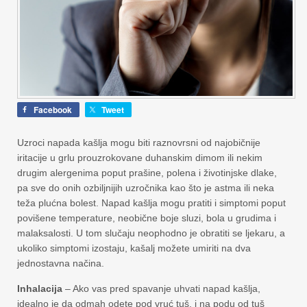
Facebook
Tweet
Uzroci napada kašlja mogu biti raznovrsni od najobičnije
iritacije u grlu prouzrokovane duhanskim dimom ili nekim
drugim alergenima poput prašine, polena i životinjske dlake,
pa sve do onih ozbiljnijih uzročnika kao što je astma ili neka
teža plućna bolest. Napad kašlja mogu pratiti i simptomi poput
povišene temperature, neobične boje sluzi, bola u grudima i
malaksalosti. U tom slučaju neophodno je obratiti se ljekaru, a
ukoliko simptomi izostaju, kašalj možete umiriti na dva
jednostavna načina.
Inhalacija
– Ako vas pred spavanje uhvati napad kašlja,
idealno je da odmah odete pod vruć tuš, i na podu od tuš