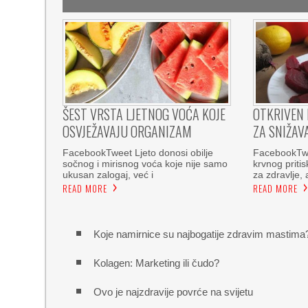
ŠEST VRSTA LJETNOG VOĆA KOJE
OTKRIVEN 
OSVJEŽAVAJU ORGANIZAM
ZA SNIŽAV
FacebookTweet Ljeto donosi obilje
FacebookTwe
sočnog i mirisnog voća koje nije samo
krvnog pritis
ukusan zalogaj, već i
za zdravlje, 
READ MORE
READ MORE
Koje namirnice su najbogatije zdravim mastima
Kolagen: Marketing ili čudo?
Ovo je najzdravije povrće na svijetu