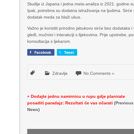
Studije iz Japana i jedna meta-analiza iz 2021. godine 
Ipak, potrebna su dodatna istraživanja na ljudima. Sirće 
dodatak meda za blaži ukus.
Važno je koristiti prirodno jabukovo sirće bez dodataka i 
gleđi, mučnini i interakciji s lijekovima. Prije upotrebe, 
konsultacija s ljekarom.
Facebook
Tweet
Zdravlje
No Comments »
«
Dodajte jednu namirnicu u rupu gdje planirate
posaditi paradajz: Rezultati će vas očarati
(Previous
News)