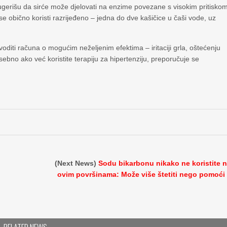
sugerišu da sirće može djelovati na enzime povezane s visokim pritisko
se obično koristi razrijeđeno – jedna do dve kašičice u čaši vode, uz
voditi računa o mogućim neželjenim efektima – iritaciji grla, oštećenju
posebno ako već koristite terapiju za hipertenziju, preporučuje se
(Next News)
Sodu bikarbonu nikako ne koristite 
ovim površinama: Može više štetiti nego pomoći