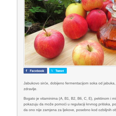
Facebook
Tweet
Jabukovo sirće, dobijeno fermentacijom soka od jabuka, 
zdravlje.
Bogato je vitaminima (A, B1, B2, B6, C, E), pektinom i m
pokazuju da može pomoći u regulaciji krvnog pritiska, p
da ono nije zamjena za ljekove, posebno kod ozbiljnih obl