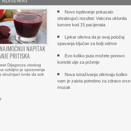
RELATED NEWS
Novo ispitivanje pokazalo
ohrabrujući rezultat: Vakcina uklonila
tumore kod 15 pacijenata
Ljekar otkriva da je ovaj položaj
spavanja ključan za bolji odmor
NAJMOĆNIJI NAPITAK
ANJE PRITISKA
Evo koliko puta možete ponovo
koristiti ulje za prženje
et Dijagnoza visokog
ka ozbiljno je upozorenje
Nova istraživanja otkrivaju koliko
a stručnjaci tvrde da sok
vam je zaista potrebno za zdravo srce 
mozak
?