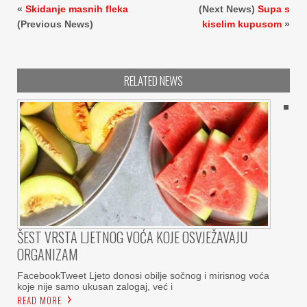
«
Skidanje masnih fleka
(Next News)
Supa s
(Previous News)
kiselim kupusom
»
RELATED NEWS
ŠEST VRSTA LJETNOG VOĆA KOJE OSVJEŽAVAJU
ORGANIZAM
FacebookTweet Ljeto donosi obilje sočnog i mirisnog voća
koje nije samo ukusan zalogaj, već i
READ MORE