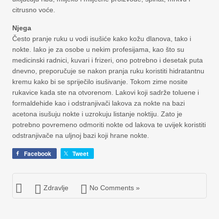
citrusno voće.
Njega
Često pranje ruku u vodi isušiće kako kožu dlanova, tako i
nokte. Iako je za osobe u nekim profesijama, kao što su
medicinski radnici, kuvari i frizeri, ono potrebno i desetak puta
dnevno, preporučuje se nakon pranja ruku koristiti hidratantnu
kremu kako bi se spriječilo isušivanje. Tokom zime nosite
rukavice kada ste na otvorenom. Lakovi koji sadrže toluene i
formaldehide kao i odstranjivači lakova za nokte na bazi
acetona isušuju nokte i uzrokuju listanje noktiju. Zato je
potrebno povremeno odmoriti nokte od lakova te uvijek koristiti
odstranjivače na uljnoj bazi koji hrane nokte.
Facebook
Tweet
Zdravlje
No Comments »