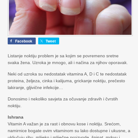
Facebook
Tweet
Listanje noktiju problem je sa kojim se povremeno sretne
svaka žena. Uzroka je mnogo, ali i načina za njihov oporavak.
Neki od uzroka su nedostatak vitamina A, D i C te nedostatak
proteina, željeza, cinka i kalijuma, grickanje noktiju, prečesto
lakiranje, gljivične infekcije…
Donosimo i nekoliko savjeta za očuvanje zdravih i čvrstih
noktiju.
Ishrana
Vitamin A važan je za rast i obnovu kose i noktiju. Srećom,
namirnice bogate ovim vitaminom su lako dostupne i ukusne, a
uključuju ribu, mlijeko i mliječne proizvode, špinat, mrkvu i