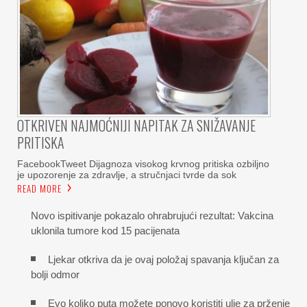
OTKRIVEN NAJMOĆNIJI NAPITAK ZA SNIŽAVANJE
PRITISKA
FacebookTweet Dijagnoza visokog krvnog pritiska ozbiljno
je upozorenje za zdravlje, a stručnjaci tvrde da sok
READ MORE
Novo ispitivanje pokazalo ohrabrujući rezultat: Vakcina
uklonila tumore kod 15 pacijenata
Ljekar otkriva da je ovaj položaj spavanja ključan za
bolji odmor
Evo koliko puta možete ponovo koristiti ulje za prženje