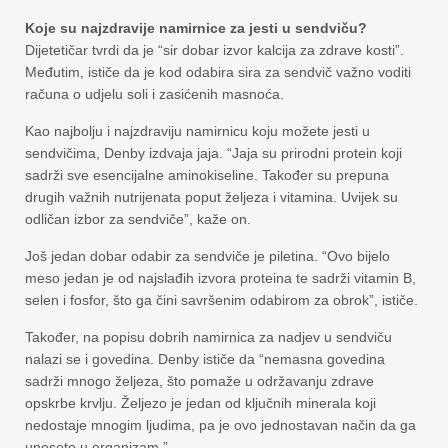
Koje su najzdravije namirnice za jesti u sendviču?
Dijetetičar tvrdi da je “sir dobar izvor kalcija za zdrave kosti”.
Međutim, ističe da je kod odabira sira za sendvič važno voditi
računa o udjelu soli i zasićenih masnoća.
Kao najbolju i najzdraviju namirnicu koju možete jesti u
sendvičima, Denby izdvaja jaja. “Jaja su prirodni protein koji
sadrži sve esencijalne aminokiseline. Također su prepuna
drugih važnih nutrijenata poput željeza i vitamina. Uvijek su
odličan izbor za sendviče”, kaže on.
Još jedan dobar odabir za sendviče je piletina. “Ovo bijelo
meso jedan je od najslađih izvora proteina te sadrži vitamin B,
selen i fosfor, što ga čini savršenim odabirom za obrok”, ističe.
Također, na popisu dobrih namirnica za nadjev u sendviču
nalazi se i govedina. Denby ističe da “nemasna govedina
sadrži mnogo željeza, što pomaže u održavanju zdrave
opskrbe krvlju. Željezo je jedan od ključnih minerala koji
nedostaje mnogim ljudima, pa je ovo jednostavan način da ga
unesete u organizam.”