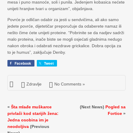
mesa i puno masnoće, soli i punila. Jedenjem kobasica nećete
unijeti hranjive tvari u organizam”, objašnjava.
Povrće je odličan odabir za jesti u sendvičima, ali ako samo
jedete povrće, dijetetičar preporučuje da odaberete namaz ili
nešto čime ćete unijeti proteine. “Pobrinite se da nadjev sadrži
malo proteina, inače biste se mogli osjećati gladnima nedugo
nakon obroka i odabrati nezdrave grickalice. Dobra opcija za
to je humus”, zaključuje Denby.
Facebook
Tweet
Zdravlje
No Comments »
«
Šta mlađe muškarce
(Next News)
Pogled sa
privlači kod starijih žena:
Fortice
»
Jedna osobina im je
neodoljiva
(Previous