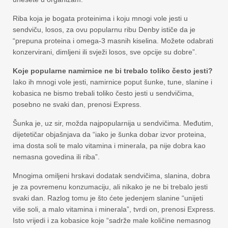
Riba koja je bogata proteinima i koju mnogi vole jesti u
sendviču, losos, za ovu popularnu ribu Denby ističe da je
“prepuna proteina i omega-3 masnih kiselina. Možete odabrati
konzervirani, dimljeni ili svježi losos, sve opcije su dobre”.
Koje popularne namirnice ne bi trebalo toliko često jesti?
Iako ih mnogi vole jesti, namirnice poput šunke, tune, slanine i
kobasica ne bismo trebali toliko često jesti u sendvičima,
posebno ne svaki dan, prenosi Express.
Šunka je, uz sir, možda najpopularnija u sendvičima. Međutim,
dijetetičar objašnjava da “iako je šunka dobar izvor proteina,
ima dosta soli te malo vitamina i minerala, pa nije dobra kao
nemasna govedina ili riba”.
Mnogima omiljeni hrskavi dodatak sendvičima, slanina, dobra
je za povremenu konzumaciju, ali nikako je ne bi trebalo jesti
svaki dan. Razlog tomu je što ćete jedenjem slanine “unijeti
više soli, a malo vitamina i minerala”, tvrdi on, prenosi Express.
Isto vrijedi i za kobasice koje “sadrže male količine nemasnog