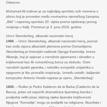
Oskarom.
Muhamed Ali izabran je za najboljeg sportistu svih vremena u
izboru koji je proveden među novinarima njemačkog časopisa
„Bild“ i najvećeg sportistu 20. vijeka prema ispitivanju javnog
mnijenja u Italiji. Preminuo je 3. juna 2016. godine.
Umro Skenderbeg, albanski nacionalni heroj
1468
. – Umro Skenderbeg, albanski nacionalni heroj, poznat
kao vođa otpora albanskih plemena prema Osmanlijama.
Skenderbeg je historijski nadimak Gjergja Kastriotija, kneza
Albanije, koji je opjevan u narodnim pjesmama i obrađen u
književnosti kao lik romantičnog borca za slobodu. Osim
narodnih epskih pjesnika, i nekoliko evropskih umjetnika u
njegovom je liku pronašlo inspiraciju. Između ostalih, italijanski
kompozitor Antonio Vivaldi napisao je operu „Skenderbeg“.
1600.
– Rođen je Pedro Kalderon de la Barka (Calderón de la
Barca), jedan od najvećih dramatičara španskog baroka i
posljednji veliki pisac zlatnog vijeka španske književnosti.
Njegove “Komedije” mogu se podijeliti na religiozne, filozofske i