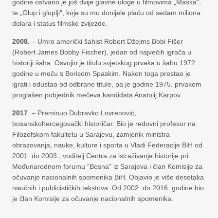
godine ostvario je još dvije glavne uloge u filmovima „Maska“,
te „Glup i gluplji“, koje su mu donijele plaću od sedam miliona
dolara i status filmske zvijezde.
2008.
– Umro američki šahist Robert Džejms Bobi Fišer
(Robert James Bobby Fischer), jedan od najvećih igrača u
historiji šaha. Osvojio je titulu svjetskog prvaka u šahu 1972.
godine u meču s Borisom Spaskim. Nakon toga prestao je
igrati i odustao od odbrane titule, pa je godine 1975. prvakom
proglašen pobjednik mečeva kandidata Anatolij Karpov.
2017
. – Preminuo Dubravko Lovrenović,
bosanskohercegovački historičar. Bio je redovni profesor na
Filozofskom fakultetu u Sarajevu, zamjenik ministra
obrazovanja, nauke, kulture i sporta u Vladi Federacije BiH od
2001. do 2003., voditelj Centra za istraživanje historije pri
Međunarodnom forumu “Bosna” iz Sarajeva i član Komisije za
očuvanje nacionalnih spomenika BiH. Objavio je više desetaka
naučnih i publicističkih tekstova. Od 2002. do 2016. godine bio
je član Komisije za očuvanje nacionalnih spomenika.