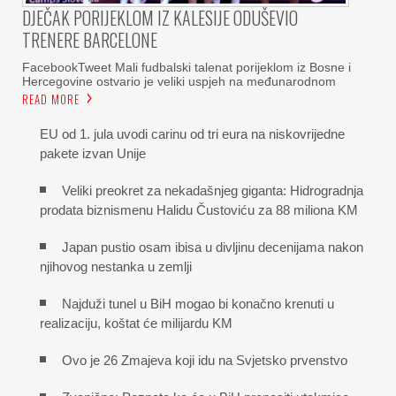
DJEČAK PORIJEKLOM IZ KALESIJE ODUŠEVIO
TRENERE BARCELONE
FacebookTweet Mali fudbalski talenat porijeklom iz Bosne i
Hercegovine ostvario je veliki uspjeh na međunarodnom
READ MORE
EU od 1. jula uvodi carinu od tri eura na niskovrijedne
pakete izvan Unije
Veliki preokret za nekadašnjeg giganta: Hidrogradnja
prodata biznismenu Halidu Čustoviću za 88 miliona KM
Japan pustio osam ibisa u divljinu decenijama nakon
njihovog nestanka u zemlji
Najduži tunel u BiH mogao bi konačno krenuti u
realizaciju, koštat će milijardu KM
Ovo je 26 Zmajeva koji idu na Svjetsko prvenstvo