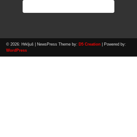
© 2026: Hrkljuš
| NewsPress Theme by:
D5 Creation
| Powered by:
WordPress