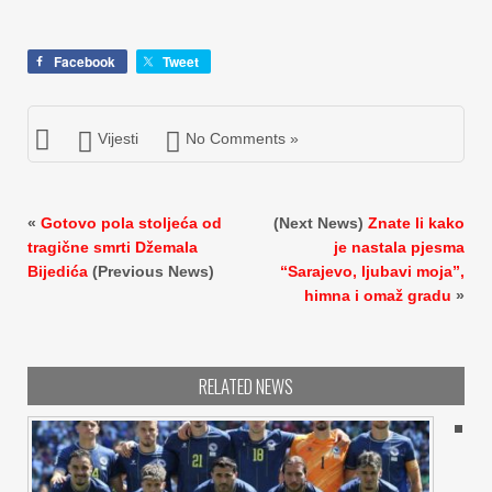
Facebook
Tweet
Vijesti
No Comments »
«
Gotovo pola stoljeća od
(Next News)
Znate li kako
tragične smrti Džemala
je nastala pjesma
Bijedića
(Previous News)
“Sarajevo, ljubavi moja”,
himna i omaž gradu
»
RELATED NEWS