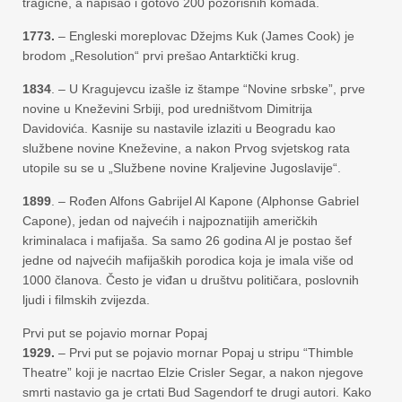
tragične, a napisao i gotovo 200 pozorišnih komada.
1773.
– Engleski moreplovac Džejms Kuk (James Cook) je
brodom „Resolution“ prvi prešao Antarktički krug.
1834
. – U Kragujevcu izašle iz štampe “Novine srbske”, prve
novine u Kneževini Srbiji, pod uredništvom Dimitrija
Davidovića. Kasnije su nastavile izlaziti u Beogradu kao
službene novine Kneževine, a nakon Prvog svjetskog rata
utopile su se u „Službene novine Kraljevine Jugoslavije“.
1899
. – Rođen Alfons Gabrijel Al Kapone (Alphonse Gabriel
Capone), jedan od najvećih i najpoznatijih američkih
kriminalaca i mafijaša. Sa samo 26 godina Al je postao šef
jedne od najvećih mafijaških porodica koja je imala više od
1000 članova. Često je viđan u društvu političara, poslovnih
ljudi i filmskih zvijezda.
Prvi put se pojavio mornar Popaj
1929.
– Prvi put se pojavio mornar Popaj u stripu “Thimble
Theatre” koji je nacrtao Elzie Crisler Segar, a nakon njegove
smrti nastavio ga je crtati Bud Sagendorf te drugi autori. Kako