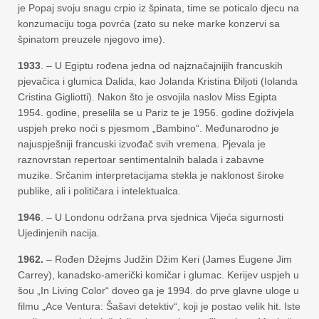
je Popaj svoju snagu crpio iz špinata, time se poticalo djecu na
konzumaciju toga povrća (zato su neke marke konzervi sa
špinatom preuzele njegovo ime).
1933
. – U Egiptu rođena jedna od najznačajnijih francuskih
pjevačica i glumica Dalida, kao Jolanda Kristina Điljoti (Iolanda
Cristina Gigliotti). Nakon što je osvojila naslov Miss Egipta
1954. godine, preselila se u Pariz te je 1956. godine doživjela
uspjeh preko noći s pjesmom „Bambino“. Međunarodno je
najuspješniji francuski izvođač svih vremena. Pjevala je
raznovrstan repertoar sentimentalnih balada i zabavne
muzike. Srčanim interpretacijama stekla je naklonost široke
publike, ali i političara i intelektualca.
1946
. – U Londonu održana prva sjednica Vijeća sigurnosti
Ujedinjenih nacija.
1962.
– Rođen Džejms Judžin Džim Keri (James Eugene Jim
Carrey), kanadsko-američki komičar i glumac. Kerijev uspjeh u
šou „In Living Color“ doveo ga je 1994. do prve glavne uloge u
filmu „Ace Ventura: Šašavi detektiv“, koji je postao velik hit. Iste