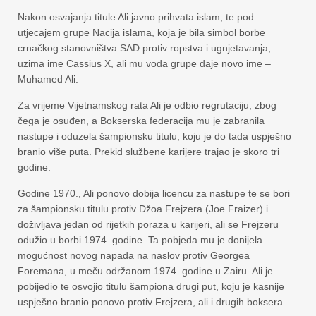
Nakon osvajanja titule Ali javno prihvata islam, te pod
utjecajem grupe Nacija islama, koja je bila simbol borbe
crnačkog stanovništva SAD protiv ropstva i ugnjetavanja,
uzima ime Cassius X, ali mu vođa grupe daje novo ime –
Muhamed Ali.
Za vrijeme Vijetnamskog rata Ali je odbio regrutaciju, zbog
čega je osuđen, a Bokserska federacija mu je zabranila
nastupe i oduzela šampionsku titulu, koju je do tada uspješno
branio više puta. Prekid službene karijere trajao je skoro tri
godine.
Godine 1970., Ali ponovo dobija licencu za nastupe te se bori
za šampionsku titulu protiv Džoa Frejzera (Joe Fraizer) i
doživljava jedan od rijetkih poraza u karijeri, ali se Frejzeru
odužio u borbi 1974. godine. Ta pobjeda mu je donijela
mogućnost novog napada na naslov protiv Georgea
Foremana, u meču održanom 1974. godine u Zairu. Ali je
pobijedio te osvojio titulu šampiona drugi put, koju je kasnije
uspješno branio ponovo protiv Frejzera, ali i drugih boksera.