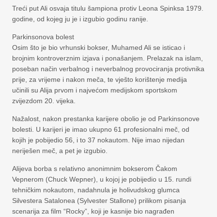
Treći put Ali osvaja titulu šampiona protiv Leona Spinksa 1979.
godine, od kojeg ju je i izgubio godinu ranije.
Parkinsonova bolest
Osim što je bio vrhunski bokser, Muhamed Ali se isticao i
brojnim kontroverznim izjava i ponašanjem. Prelazak na islam,
poseban način verbalnog i neverbalnog provociranja protivnika
prije, za vrijeme i nakon meča, te vješto korištenje medija
učinili su Alija prvom i najvećom medijskom sportskom
zvijezdom 20. vijeka.
Nažalost, nakon prestanka karijere obolio je od Parkinsonove
bolesti. U karijeri je imao ukupno 61 profesionalni meč, od
kojih je pobijedio 56, i to 37 nokautom. Nije imao nijedan
neriješen meč, a pet je izgubio.
Alijeva borba s relativno anonimnim bokserom Čakom
Vepnerom (Chuck Wepner), u kojoj je pobijedio u 15. rundi
tehničkim nokautom, nadahnula je holivudskog glumca
Silvestera Satalonea (Sylvester Stallone) prilikom pisanja
scenarija za film “Rocky”, koji je kasnije bio nagrađen