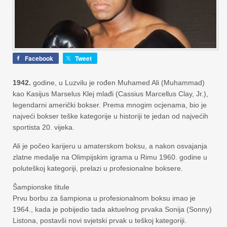
Facebook
Tweet
1942.
godine, u Luzvilu je rođen Muhamed Ali (Muhammad)
kao Kasijus Marselus Klej mlađi (Cassius Marcellus Clay, Jr.),
legendarni američki bokser. Prema mnogim ocjenama, bio je
najveći bokser teške kategorije u historiji te jedan od najvećih
sportista 20. vijeka.
Ali je počeo karijeru u amaterskom boksu, a nakon osvajanja
zlatne medalje na Olimpijskim igrama u Rimu 1960. godine u
poluteškoj kategoriji, prelazi u profesionalne boksere.
Šampionske titule
Prvu borbu za šampiona u profesionalnom boksu imao je
1964., kada je pobijedio tada aktuelnog prvaka Sonija (Sonny)
Listona, postavši novi svjetski prvak u teškoj kategoriji.