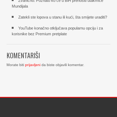
Zvanično: Poznato ko će u BiH prenositi utakmice
Mundijala
Zatekli ste lopova u stanu ili kući, šta smijete uraditi?
YouTube konačno otključava popularnu opciju i za
korisnike bez Premium pretplate
KOMENTARIŠI
Morate biti
prijavljeni
da biste objavili komentar.