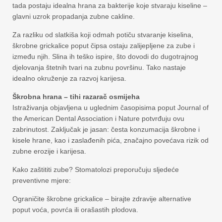
tada postaju idealna hrana za bakterije koje stvaraju kiseline –
glavni uzrok propadanja zubne cakline.
Za razliku od slatkiša koji odmah potiču stvaranje kiselina,
škrobne grickalice poput čipsa ostaju zalijepljene za zube i
između njih. Slina ih teško ispire, što dovodi do dugotrajnog
djelovanja štetnih tvari na zubnu površinu. Tako nastaje
idealno okruženje za razvoj karijesa.
Škrobna hrana – tihi razarač osmijeha
Istraživanja objavljena u uglednim časopisima poput Journal of
the American Dental Association i Nature potvrđuju ovu
zabrinutost. Zaključak je jasan: česta konzumacija škrobne i
kisele hrane, kao i zaslađenih pića, značajno povećava rizik od
zubne erozije i karijesa.
Kako zaštititi zube? Stomatolozi preporučuju sljedeće
preventivne mjere:
Ograničite škrobne grickalice – birajte zdravije alternative
poput voća, povrća ili orašastih plodova.