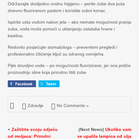
Održavajte dosljednu oralnu higijenu – perite zube dva puta
dnevno fluoriranom pastom i koristite zubni konac.
Ispirite usta vodom nakon jela – ako nemate mogućnost pranja
zuba, voda može pomoći u uklanjanju ostataka hrane i
kiselina.
Redovito posjećujte stomatologa – preventivni pregledi i
profesionalno čišćenje ključ su zdravog osmijeha.
Pijte dovoljno vode – po mogućnosti fluorizirane, jer ona potiče
proizvodnju sline koja prirodno štiti zube
Facebook
Tweet
Zdravlje
No Comments »
«
Zaštitite svoju odjeću
(Next News)
Ukoliko vam
od moljaca: Prirodni
se upalila lampica od ulja