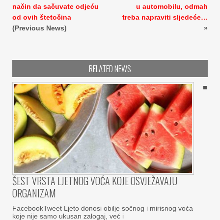
način da sačuvate odjeću
u automobilu, odmah
od ovih štetočina
treba napraviti sljedeće…
(Previous News)
»
RELATED NEWS
ŠEST VRSTA LJETNOG VOĆA KOJE OSVJEŽAVAJU
ORGANIZAM
FacebookTweet Ljeto donosi obilje sočnog i mirisnog voća
koje nije samo ukusan zalogaj, već i