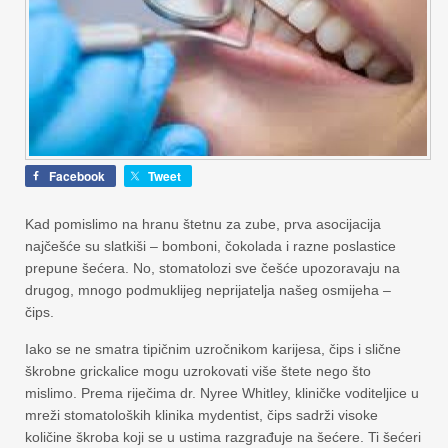
Facebook
Tweet
Kad pomislimo na hranu štetnu za zube, prva asocijacija
najčešće su slatkiši – bomboni, čokolada i razne poslastice
prepune šećera. No, stomatolozi sve češće upozoravaju na
drugog, mnogo podmuklijeg neprijatelja našeg osmijeha –
čips.
Iako se ne smatra tipičnim uzročnikom karijesa, čips i slične
škrobne grickalice mogu uzrokovati više štete nego što
mislimo. Prema riječima dr. Nyree Whitley, kliničke voditeljice u
mreži stomatoloških klinika mydentist, čips sadrži visoke
količine škroba koji se u ustima razgrađuje na šećere. Ti šećeri