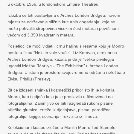
u oktobru 1956. u londonskom Empire Theatreu.
Izložba će biti postavljena u Arches London Bridgeu, novom
mjestu za održavanje sličnih kulturnih događanja, koje se
može pohvaliti stropovima visokim šest metara i površinom
većom od 3.350 kvadratnih metara.
Posjetioci će moći vidjeti i crnu haljinu s resama koju je Monro
nosila u filmu “Neki to vole vruće”. Liz Koravos, direktorica
Arches London Bridgea, kazala je da je “velika privilegija
ugostiti izložbu “Marilyn – The Exhibition” u Arches London
Bridgeu. U istom je prostoru svojevremeno održana i izložba o
Elvisu Prisliju (Presley).
Bit će izloženi šminka i kozmetički pribor što ih je koristila
Monro, kao i odjeća koja ju je proslavila u filmovima i na
fotografijama. Zanimljivo će biti razgledati rukom pisane
bilješke glumice, crteže iz djetinjstva, pisma, porodične
fotografije, knjige, scenarije i rekvizite iz filmova.
Kolekcionar i kustos izložbe o Marilin Monro Ted Stampfer
rekao je da mu je drago što će i neki “od najfascinantnijih