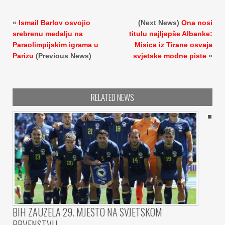
«
Ismail Barlov osvojio
(Next News)
Ona nosi
srebrenu medalju na
titulu najljepše Albanke:
Paraolimpijskim igrama u
Misica iz Tirane osvaja
Parizu
(Previous News)
svjetske modne piste
»
RELATED NEWS
BIH ZAUZELA 29. MJESTO NA SVJETSKOM
PRVENSTVU