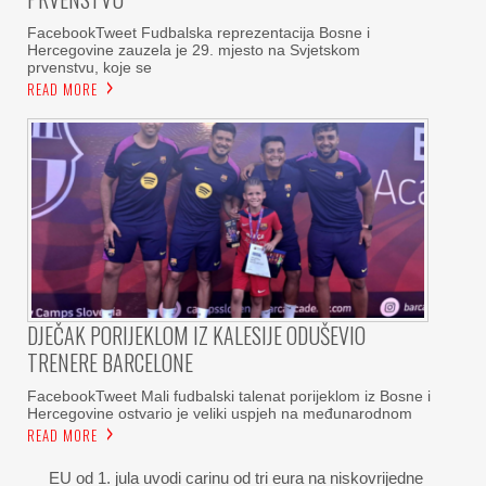
FacebookTweet Fudbalska reprezentacija Bosne i
Hercegovine zauzela je 29. mjesto na Svjetskom
prvenstvu, koje se
READ MORE
DJEČAK PORIJEKLOM IZ KALESIJE ODUŠEVIO
TRENERE BARCELONE
FacebookTweet Mali fudbalski talenat porijeklom iz Bosne i
Hercegovine ostvario je veliki uspjeh na međunarodnom
READ MORE
EU od 1. jula uvodi carinu od tri eura na niskovrijedne