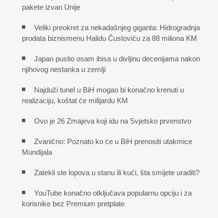
pakete izvan Unije
Veliki preokret za nekadašnjeg giganta: Hidrogradnja
prodata biznismenu Halidu Čustoviću za 88 miliona KM
Japan pustio osam ibisa u divljinu decenijama nakon
njihovog nestanka u zemlji
Najduži tunel u BiH mogao bi konačno krenuti u
realizaciju, koštat će milijardu KM
Ovo je 26 Zmajeva koji idu na Svjetsko prvenstvo
Zvanično: Poznato ko će u BiH prenositi utakmice
Mundijala
Zatekli ste lopova u stanu ili kući, šta smijete uraditi?
YouTube konačno otključava popularnu opciju i za
korisnike bez Premium pretplate