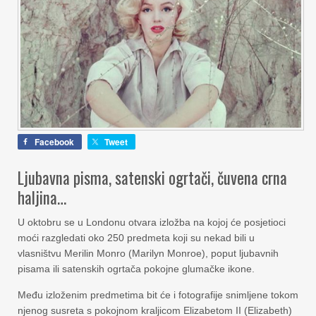
Facebook
Tweet
Ljubavna pisma, satenski ogrtači, čuvena crna
haljina…
U oktobru se u Londonu otvara izložba na kojoj će posjetioci
moći razgledati oko 250 predmeta koji su nekad bili u
vlasništvu Merilin Monro (Marilyn Monroe), poput ljubavnih
pisama ili satenskih ogrtača pokojne glumačke ikone.
Među izloženim predmetima bit će i fotografije snimljene tokom
njenog susreta s pokojnom kraljicom Elizabetom II (Elizabeth)