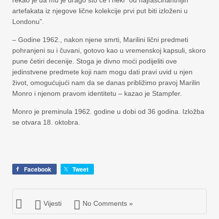
artefakata iz njegove lične kolekcije prvi put biti izloženi u
Londonu”.
– Godine 1962., nakon njene smrti, Marilini lični predmeti
pohranjeni su i čuvani, gotovo kao u vremenskoj kapsuli, skoro
pune četiri decenije. Stoga je divno moći podijeliti ove
jedinstvene predmete koji nam mogu dati pravi uvid u njen
život, omogućujući nam da se danas približimo pravoj Marilin
Monro i njenom pravom identitetu – kazao je Stampfer.
Monro je preminula 1962. godine u dobi od 36 godina. Izložba
se otvara 18. oktobra.
Facebook
Tweet
Vijesti
No Comments »