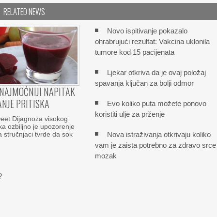
RELATED NEWS
Novo ispitivanje pokazalo
ohrabrujući rezultat: Vakcina uklonila
tumore kod 15 pacijenata
Ljekar otkriva da je ovaj položaj
spavanja ključan za bolji odmor
NAJMOĆNIJI NAPITAK
ANJE PRITISKA
Evo koliko puta možete ponovo
koristiti ulje za prženje
et Dijagnoza visokog
ka ozbiljno je upozorenje
Nova istraživanja otkrivaju koliko
a stručnjaci tvrde da sok
vam je zaista potrebno za zdravo srce 
mozak
?