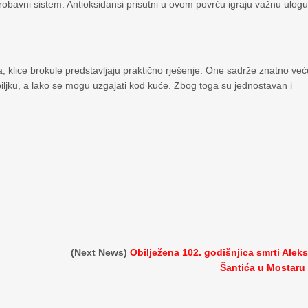
obavni sistem. Antioksidansi prisutni u ovom povrću igraju važnu ulog
a, klice brokule predstavljaju praktično rješenje. One sadrže znatno ve
biljku, a lako se mogu uzgajati kod kuće. Zbog toga su jednostavan i
(Next News)
Obilježena 102. godišnjica smrti Alek
Šantića u Mostaru