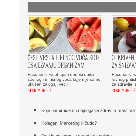
ŠEST VRSTA LJETNOG VOĆA KOJE
OTKRIVEN 
OSVJEŽAVAJU ORGANIZAM
ZA SNIŽAV
FacebookTweet Ljeto donosi obilje
FacebookTwe
sočnog i mirisnog voća koje nije samo
krvnog pritis
ukusan zalogaj, već i
za zdravlje, 
READ MORE
READ MORE
Koje namirnice su najbogatije zdravim mastima
Kolagen: Marketing ili čudo?
Ovo je najzdravije povrće na svijetu