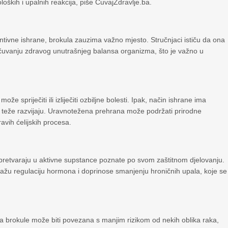
ških i upalnih reakcija, piše ČuvajZdravlje.ba.
tivne ishrane, brokula zauzima važno mjesto. Stručnjaci ističu da ona
i očuvanju zdravog unutrašnjeg balansa organizma, što je važno u
e spriječiti ili izliječiti ozbiljne bolesti. Ipak, način ishrane ima
li teže razvijaju. Uravnotežena prehrana može podržati prirodne
vih ćelijskih procesa.
 pretvaraju u aktivne supstance poznate po svom zaštitnom djelovanju.
ažu regulaciju hormona i doprinose smanjenju hroničnih upala, koje se
a brokule može biti povezana s manjim rizikom od nekih oblika raka,