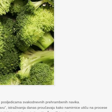
m posljedicama svakodnevnih prehrambenih navika.
avu“, istraživanja danas proučavaju kako namirnice utiču na procese