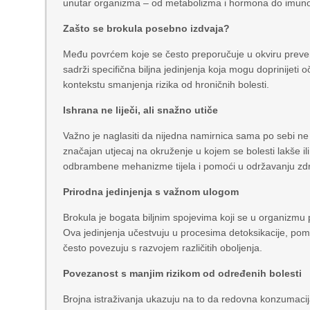
unutar organizma – od metabolizma i hormona do imunolo
Zašto se brokula posebno izdvaja?
Među povrćem koje se često preporučuje u okviru preven
sadrži specifična biljna jedinjenja koja mogu doprinijet
kontekstu smanjenja rizika od hroničnih bolesti.
Ishrana ne liječi, ali snažno utiče
Važno je naglasiti da nijedna namirnica sama po sebi ne mož
značajan utjecaj na okruženje u kojem se bolesti lakše i
odbrambene mehanizme tijela i pomoći u održavanju zdra
Prirodna jedinjenja s važnom ulogom
Brokula je bogata biljnim spojevima koji se u organizmu
Ova jedinjenja učestvuju u procesima detoksikacije, pom
često povezuju s razvojem različitih oboljenja.
Povezanost s manjim rizikom od određenih bolesti
Brojna istraživanja ukazuju na to da redovna konzumacij