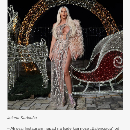
Jelena Karleuša
– Ali ovaj Instagram napad na ljude koji nose „Balenciagu“ od