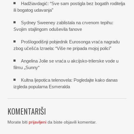
Hadžiavdagić: “Sve sam postigla bez bogatih roditelja
ili bogatog udavanja”
Sydney Sweeney zablistala na crvenom tepihu:
Svojim stajlingom oduševila fanove
Prošlogodišnji pobjednik Eurosonga vraća nagradu
zbog učešća Izraela: “Više ne pripada mojoj polici”
Angelina Jolie se vraća u akcijsko-trilerske vode u
filmu „Sunny“
Kultna ljepotica telenovela: Pogledajte kako danas
izgleda popularna Esmeralda
KOMENTARIŠI
Morate biti
prijavljeni
da biste objavili komentar.