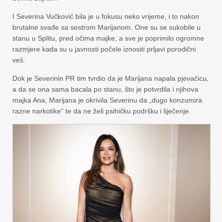
I Severina Vučković bila je u fokusu neko vrijeme, i to nakon
brutalne svađe sa sestrom Marijanom. One su se sukobile u
stanu u Splitu, pred očima majke, a sve je poprimilo ogromne
razmjere kada su u javnosti počele iznositi prljavi porodični
veš.
Dok je Severinin PR tim tvrdio da je Marijana napala pjevačicu,
a da se ona sama bacala po stanu, što je potvrdila i njihova
majka Ana, Marijana je okrivila Severinu da „dugo konzumira
razne narkotike“ te da ne želi psihičku podršku i liječenje.