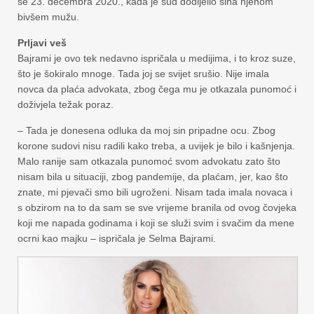
se 23. decembra 2020., kada je sud dodijelio sina njenom
bivšem mužu.
Prljavi veš
Bajrami je ovo tek nedavno ispričala u medijima, i to kroz suze,
što je šokiralo mnoge. Tada joj se svijet srušio. Nije imala
novca da plaća advokata, zbog čega mu je otkazala punomoć i
doživjela težak poraz.
– Tada je donesena odluka da moj sin pripadne ocu. Zbog
korone sudovi nisu radili kako treba, a uvijek je bilo i kašnjenja.
Malo ranije sam otkazala punomoć svom advokatu zato što
nisam bila u situaciji, zbog pandemije, da plaćam, jer, kao što
znate, mi pjevači smo bili ugroženi. Nisam tada imala novaca i
s obzirom na to da sam se sve vrijeme branila od ovog čovjeka
koji me napada godinama i koji se služi svim i svačim da mene
ocrni kao majku – ispričala je Selma Bajrami.