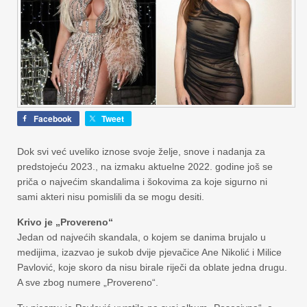
Facebook
Tweet
Dok svi već uveliko iznose svoje želje, snove i nadanja za
predstojeću 2023., na izmaku aktuelne 2022. godine još se
priča o najvećim skandalima i šokovima za koje sigurno ni
sami akteri nisu pomislili da se mogu desiti.
Krivo je „Provereno“
Jedan od najvećih skandala, o kojem se danima brujalo u
medijima, izazvao je sukob dvije pjevačice Ane Nikolić i Milice
Pavlović, koje skoro da nisu birale riječi da oblate jedna drugu.
A sve zbog numere „Provereno“.