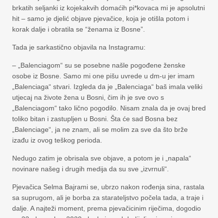
brkatih seljanki iz kojekakvih domaćih pi*kovaca mi je apsolutni
hit – samo je djelić objave pjevačice, koja je otišla potom i
korak dalje i obratila se “ženama iz Bosne”.
Tada je sarkastično objavila na Instagramu:
– „Balenciagom“ su se posebne našle pogođene ženske
osobe iz Bosne. Samo mi one pišu uvrede u dm-u jer imam
„Balenciaga“ stvari. Izgleda da je „Balenciaga“ baš imala veliki
utjecaj na živote žena u Bosni, čim ih je sve ovo s
„Balenciagom“ tako lično pogodilo. Nisam znala da je ovaj bred
toliko bitan i zastupljen u Bosni. Šta će sad Bosna bez
„Balenciage“, ja ne znam, ali se molim za sve da što brže
izađu iz ovog teškog perioda.
Nedugo zatim je obrisala sve objave, a potom je i „napala“
novinare našeg i drugih medija da su sve „izvrnuli“.
Pjevačica Selma Bajrami se, ubrzo nakon rođenja sina, rastala
sa suprugom, ali je borba za starateljstvo počela tada, a traje i
dalje. A najteži moment, prema pjevačicinim riječima, dogodio