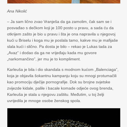
Ana Nikolić
– Ja sam lično zvao Vranješa da ga zamolim, čak sam se i
posvađao s dečkom koji je 100 posto u pravu, a sada ću da
otkrijem zašto je bio u pravu i šta je ona napravila u njegovoj
kući u Briselu i koga mu je poslala tamo, kakve mu je mafijaše
slala kući i slično. Pa dosta je bilo – rekao je Lukas tada za
„Avaz“ i dodao da ga ne vrijeđaju kada mu govore
„narkomančino“, jer mu je to kompliment.
Karleuša je bila i dio skandala s modnom kućom „Balenciaga“,
koja je objavila šokantnu kampanju koju su mnogi protumačili
kao promociju dječije pornografije. Dok su brojne svjetske
zvijezde kidale, palile i bacale komade odjeće ovog brenda,
Karleuša je stala u njegovu zaštitu. Međutim, u toj želji
uvrijedila je mnoge osobe ženskog spola.