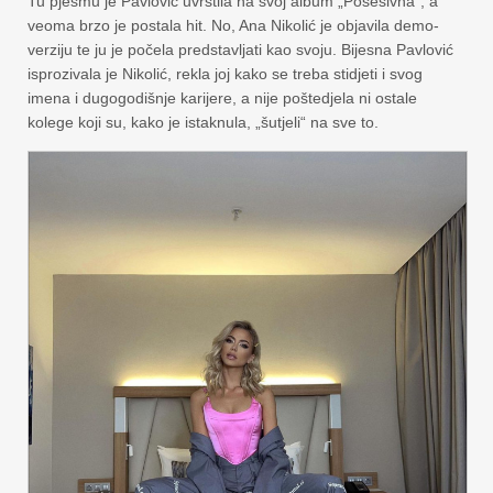
Tu pjesmu je Pavlović uvrstila na svoj album „Posesivna“, a
veoma brzo je postala hit. No, Ana Nikolić je objavila demo-
verziju te ju je počela predstavljati kao svoju. Bijesna Pavlović
isprozivala je Nikolić, rekla joj kako se treba stidjeti i svog
imena i dugogodišnje karijere, a nije poštedjela ni ostale
kolege koji su, kako je istaknula, „šutjeli“ na sve to.