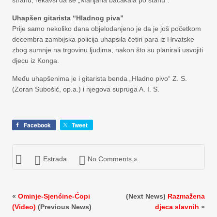
Uhapšen gitarista “Hladnog piva”
Prije samo nekoliko dana objelodanjeno je da je još početkom
decembra zambijska policija uhapsila četiri para iz Hrvatske
zbog sumnje na trgovinu ljudima, nakon što su planirali usvojiti
djecu iz Konga.
Među uhapšenima je i gitarista benda „Hladno pivo“ Z. S.
(Zoran Subošić, op.a.) i njegova supruga A. I. S.
Facebook
Tweet
Estrada
No Comments »
«
Ominje-Sjenćine-Ćopi
(Next News)
Razmažena
(Video)
(Previous News)
djeca slavnih
»