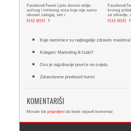
FacebookTweet Ljeto donosi obilje
FacebookTwe
sočnog i mirisnog voća koje nije samo
krvnog pritis
ukusan zalogaj, već i
za zdravlje, 
READ MORE
READ MORE
Koje namirnice su najbogatije zdravim mastima
Kolagen: Marketing ili čudo?
Ovo je najzdravije povrće na svijetu
Zdravstvene prednosti hurmi
KOMENTARIŠI
Morate biti
prijavljeni
da biste objavili komentar.