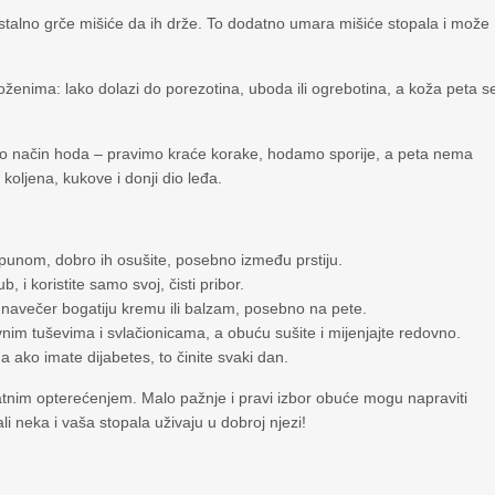
i stalno grče mišiće da ih drže. To dodatno umara mišiće stopala i može
loženima: lako dolazi do porezotina, uboda ili ogrebotina, a koža peta s
 način hoda – pravimo kraće korake, hodamo sporije, a peta nema
oljena, kukove i donji dio leđa.
punom, dobro ih osušite, posebno između prstiju.
b, i koristite samo svoj, čisti pribor.
a navečer bogatiju kremu ili balzam, posebno na pete.
vnim tuševima i svlačionicama, a obuću sušite i mijenjajte redovno.
 ako imate dijabetes, to činite svaki dan.
datnim opterećenjem. Malo pažnje i pravi izbor obuće mogu napraviti
 ali neka i vaša stopala uživaju u dobroj njezi!