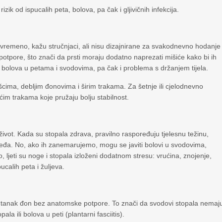
k od ispucalih peta, bolova, pa čak i gljivičnih infekcija.
ovremeno, kažu stručnjaci, ali nisu dizajnirane za svakodnevno hodanje
potpore, što znači da prsti moraju dodatno naprezati mišiće kako bi ih
 bolova u petama i svodovima, pa čak i problema s držanjem tijela.
cima, debljim đonovima i širim trakama. Za šetnje ili cjelodnevno
ćim trakama koje pružaju bolju stabilnost.
život. Kada su stopala zdrava, pravilno raspoređuju tjelesnu težinu,
 leđa. No, ako ih zanemarujemo, mogu se javiti bolovi u svodovima,
, ljeti su noge i stopala izloženi dodatnom stresu: vrućina, znojenje,
pucalih peta i žuljeva.
i tanak đon bez anatomske potpore. To znači da svodovi stopala nemaj
 ili bolova u peti (plantarni fasciitis).