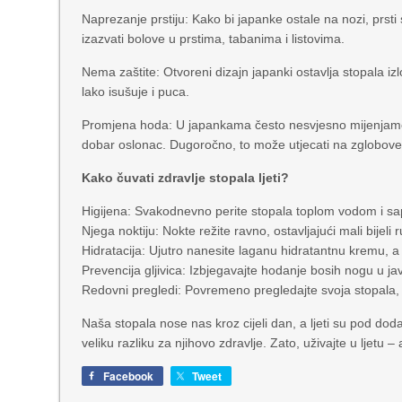
Naprezanje prstiju: Kako bi japanke ostale na nozi, prst
izazvati bolove u prstima, tabanima i listovima.
Nema zaštite: Otvoreni dizajn japanki ostavlja stopala iz
lako isušuje i puca.
Promjena hoda: U japankama često nesvjesno mijenjamo
dobar oslonac. Dugoročno, to može utjecati na zglobove k
Kako čuvati zdravlje stopala ljeti?
Higijena: Svakodnevno perite stopala toplom vodom i sa
Njega noktiju: Nokte režite ravno, ostavljajući mali bijeli ru
Hidratacija: Ujutro nanesite laganu hidratantnu kremu, 
Prevencija gljivica: Izbjegavajte hodanje bosih nogu u ja
Redovni pregledi: Povremeno pregledajte svoja stopala, a
Naša stopala nose nas kroz cijeli dan, a ljeti su pod do
veliku razliku za njihovo zdravlje. Zato, uživajte u ljetu –
Facebook
Tweet