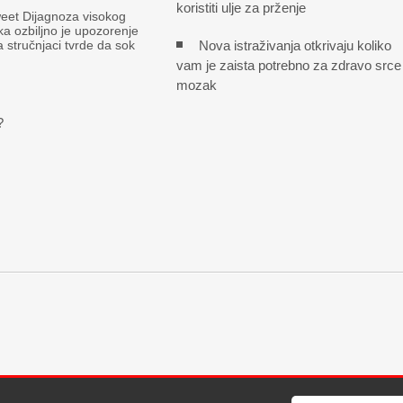
koristiti ulje za prženje
et Dijagnoza visokog
ka ozbiljno je upozorenje
Nova istraživanja otkrivaju koliko
a stručnjaci tvrde da sok
vam je zaista potrebno za zdravo srce 
mozak
?