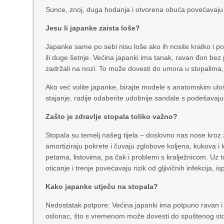
Sunce, znoj, duga hodanja i otvorena obuća povećavaju rizi
Jesu li japanke zaista loše?
Japanke same po sebi nisu loše ako ih nosite kratko i p
ili duge šetnje. Većina japanki ima tanak, ravan đon bez 
zadržali na nozi. To može dovesti do umora u stopalima,
Ako već volite japanke, birajte modele s anatomskim uloš
stajanje, radije odaberite udobnije sandale s podešavaju
Zašto je zdravlje stopala toliko važno?
Stopala su temelj našeg tijela – doslovno nas nose kroz 
amortiziraju pokrete i čuvaju zglobove koljena, kukova i
petama, listovima, pa čak i problemi s kralježnicom. Uz to
oticanje i trenje povećavaju rizik od gljivičnih infekcija, is
Kako japanke utječu na stopala?
Nedostatak potpore: Većina japanki ima potpuno ravan 
oslonac, što s vremenom može dovesti do spuštenog stopala