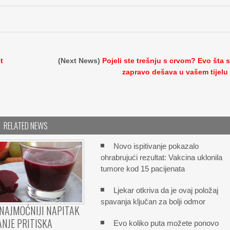
t
(Next News)
Pojeli ste trešnju s crvom? Evo šta 
zapravo dešava u vašem tijelu
RELATED NEWS
Novo ispitivanje pokazalo
ohrabrujući rezultat: Vakcina uklonila
tumore kod 15 pacijenata
Ljekar otkriva da je ovaj položaj
spavanja ključan za bolji odmor
NAJMOĆNIJI NAPITAK
ANJE PRITISKA
Evo koliko puta možete ponovo