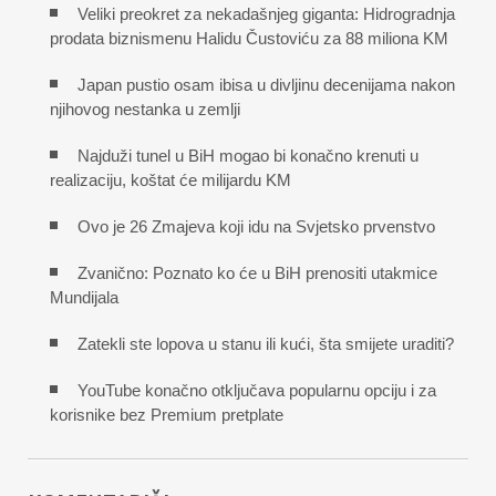
Veliki preokret za nekadašnjeg giganta: Hidrogradnja
prodata biznismenu Halidu Čustoviću za 88 miliona KM
Japan pustio osam ibisa u divljinu decenijama nakon
njihovog nestanka u zemlji
Najduži tunel u BiH mogao bi konačno krenuti u
realizaciju, koštat će milijardu KM
Ovo je 26 Zmajeva koji idu na Svjetsko prvenstvo
Zvanično: Poznato ko će u BiH prenositi utakmice
Mundijala
Zatekli ste lopova u stanu ili kući, šta smijete uraditi?
YouTube konačno otključava popularnu opciju i za
korisnike bez Premium pretplate