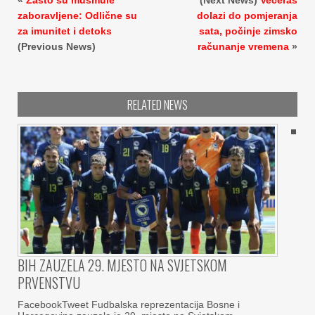
zaboravljene: Odlične su
dolazi do pomjeranja
za imunitet i detoks
sata, počinje zimsko
(Previous News)
računanje vremena
»
RELATED NEWS
BIH ZAUZELA 29. MJESTO NA SVJETSKOM
PRVENSTVU
FacebookTweet Fudbalska reprezentacija Bosne i