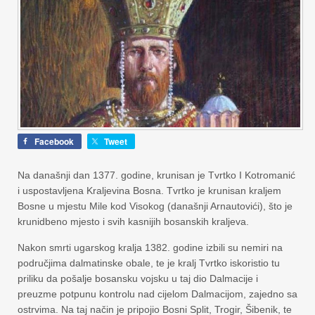
Facebook
Tweet
Na današnji dan 1377. godine, krunisan je Tvrtko I Kotromanić
i uspostavljena Kraljevina Bosna. Tvrtko je krunisan kraljem
Bosne u mjestu Mile kod Visokog (današnji Arnautovići), što je
krunidbeno mjesto i svih kasnijih bosanskih kraljeva.
Nakon smrti ugarskog kralja 1382. godine izbili su nemiri na
područjima dalmatinske obale, te je kralj Tvrtko iskoristio tu
priliku da pošalje bosansku vojsku u taj dio Dalmacije i
preuzme potpunu kontrolu nad cijelom Dalmacijom, zajedno sa
ostrvima. Na taj način je pripojio Bosni Split, Trogir, Šibenik, te