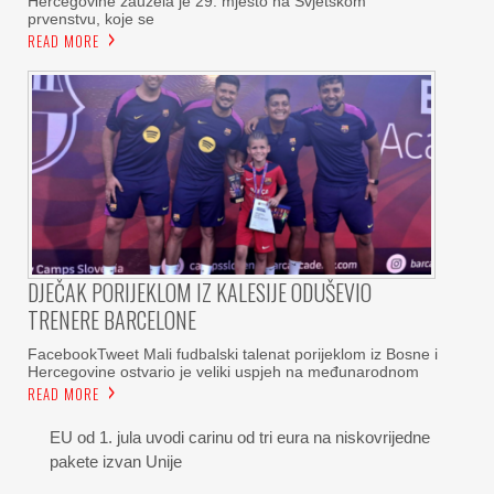
Hercegovine zauzela je 29. mjesto na Svjetskom
prvenstvu, koje se
READ MORE
DJEČAK PORIJEKLOM IZ KALESIJE ODUŠEVIO
TRENERE BARCELONE
FacebookTweet Mali fudbalski talenat porijeklom iz Bosne i
Hercegovine ostvario je veliki uspjeh na međunarodnom
READ MORE
EU od 1. jula uvodi carinu od tri eura na niskovrijedne
pakete izvan Unije