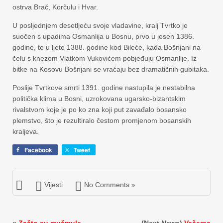
ostrva Brač, Korčulu i Hvar.
U posljednjem desetljeću svoje vladavine, kralj Tvrtko je
suočen s upadima Osmanlija u Bosnu, prvo u jesen 1386.
godine, te u ljeto 1388. godine kod Bileće, kada Bošnjani na
čelu s knezom Vlatkom Vukovićem pobjeđuju Osmanlije. Iz
bitke na Kosovu Bošnjani se vraćaju bez dramatičnih gubitaka.
Poslije Tvrtkove smrti 1391. godine nastupila je nestabilna
politička klima u Bosni, uzrokovana ugarsko-bizantskim
rivalstvom koje je po ko zna koji put zavađalo bosansko
plemstvo, što je rezultiralo čestom promjenom bosanskih
kraljeva.
Facebook
Tweet
Vijesti
No Comments »
«
Zašto su mušmule
(Next News)
Večeras