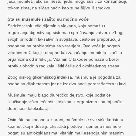
jača imunitet. Iako se, nešto rjeđe, mogu sušiti za konzumaciju
tokom zime, na sličan način kao suhe šljive ili smokve.
Šta su mušmule i zašto su moćno voće
Sadrže visok udio dijetalnih vlakana, koja pomažu u
regulisanju digestivnog sistema i sprečavanju zatvora. Zbog
svojih prirodnih laksativnih svojstava, često se preporučuju
osobama sa problemima sa varenjem. Ovo voće je bogato
vitaminom C koji je neophodan za jačanje imuniteta i zaštitu
organizma od infekcija. Vitamin C također pomaže u borbi
protiv slobodnih radikala i štiti ćelije od oksidativnog stresa.
Zbog niskog glikemijskog indeksa, mušmula je pogodna za
osobe sa dijabetesom jer ne izaziva nagli porast šećera u krvi.
Mušmule imaju blago diuretičko dejstvo, koje podstiče
izlučivanje viška tečnosti i toksina iz organizma i na taj način
doprinosi detoksikaciji.
Osim što su korisne u ishrani, mušmule se sve više koriste u
kozmetičkoj industriji. Ekstrakti plodova i sjemena mušmule
bogati su antioksidansima, vitaminima i esencijalnim masnim