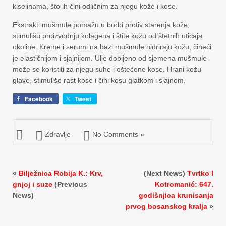
kiselinama, što ih čini odličnim za njegu kože i kose.
Ekstrakti mušmule pomažu u borbi protiv starenja kože,
stimulišu proizvodnju kolagena i štite kožu od štetnih uticaja
okoline. Kreme i serumi na bazi mušmule hidriraju kožu, čineći
je elastičnijom i sjajnijom. Ulje dobijeno od sjemena mušmule
može se koristiti za njegu suhe i oštećene kose. Hrani kožu
glave, stimuliše rast kose i čini kosu glatkom i sjajnom.
Facebook
Tweet
Zdravlje
No Comments »
«
Bilježnica Robija K.: Krv,
(Next News)
Tvrtko I
gnjoj i suze
(Previous
Kotromanić: 647.
News)
godišnjica krunisanja
prvog bosanskog kralja
»