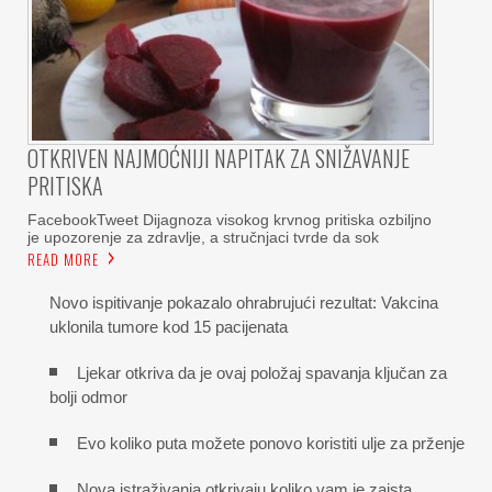
OTKRIVEN NAJMOĆNIJI NAPITAK ZA SNIŽAVANJE
PRITISKA
FacebookTweet Dijagnoza visokog krvnog pritiska ozbiljno
je upozorenje za zdravlje, a stručnjaci tvrde da sok
READ MORE
Novo ispitivanje pokazalo ohrabrujući rezultat: Vakcina
uklonila tumore kod 15 pacijenata
Ljekar otkriva da je ovaj položaj spavanja ključan za
bolji odmor
Evo koliko puta možete ponovo koristiti ulje za prženje
Nova istraživanja otkrivaju koliko vam je zaista