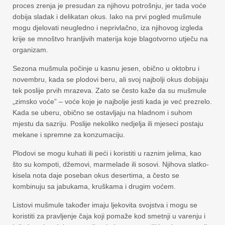
proces zrenja je presudan za njihovu potrošnju, jer tada voće
dobija sladak i delikatan okus. Iako na prvi pogled mušmule
mogu djelovati neugledno i neprivlačno, iza njihovog izgleda
krije se mnoštvo hranljivih materija koje blagotvorno utječu na
organizam.
Sezona mušmula počinje u kasnu jesen, obično u oktobru i
novembru, kada se plodovi beru, ali svoj najbolji okus dobijaju
tek poslije prvih mrazeva. Zato se često kaže da su mušmule
„zimsko voće” – voće koje je najbolje jesti kada je već prezrelo.
Kada se uberu, obično se ostavljaju na hladnom i suhom
mjestu da sazriju. Poslije nekoliko nedjelja ili mjeseci postaju
mekane i spremne za konzumaciju.
Plodovi se mogu kuhati ili peći i koristiti u raznim jelima, kao
što su kompoti, džemovi, marmelade ili sosovi. Njihova slatko-
kisela nota daje poseban okus desertima, a često se
kombinuju sa jabukama, kruškama i drugim voćem.
Listovi mušmule također imaju ljekovita svojstva i mogu se
koristiti za pravljenje čaja koji pomaže kod smetnji u varenju i