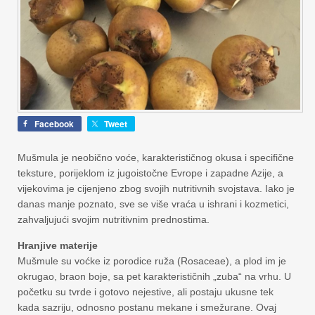
Facebook
Tweet
Mušmula je neobično voće, karakterističnog okusa i specifične
teksture, porijeklom iz jugoistočne Evrope i zapadne Azije, a
vijekovima je cijenjeno zbog svojih nutritivnih svojstava. Iako je
danas manje poznato, sve se više vraća u ishrani i kozmetici,
zahvaljujući svojim nutritivnim prednostima.
Hranjive materije
Mušmule su voćke iz porodice ruža (Rosaceae), a plod im je
okrugao, braon boje, sa pet karakterističnih „zuba“ na vrhu. U
početku su tvrde i gotovo nejestive, ali postaju ukusne tek
kada sazriju, odnosno postanu mekane i smežurane. Ovaj