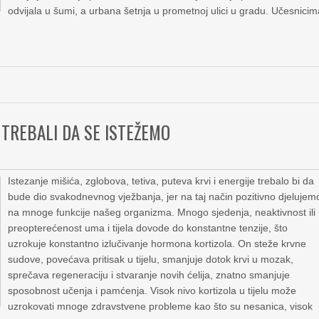
odvijala u šumi, a urbana šetnja u prometnoj ulici u gradu. Učesnici
 TREBALI DA SE ISTEŽEMO
Istezanje mišića, zglobova, tetiva, puteva krvi i energije trebalo bi da
bude dio svakodnevnog vježbanja, jer na taj način pozitivno djelujem
na mnoge funkcije našeg organizma. Mnogo sjedenja, neaktivnost ili
preopterećenost uma i tijela dovode do konstantne tenzije, što
uzrokuje konstantno izlučivanje hormona kortizola. On steže krvne
sudove, povećava pritisak u tijelu, smanjuje dotok krvi u mozak,
sprečava regeneraciju i stvaranje novih ćelija, znatno smanjuje
sposobnost učenja i pamćenja. Visok nivo kortizola u tijelu može
uzrokovati mnoge zdravstvene probleme kao što su nesanica, visok