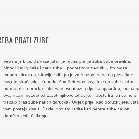
REBA PRATI ZUBE
Veoma je bitno da vaša jutarnja rutina pranja zuba bude pravilna.
Mnogi ljudi griješe i peru zube u pogrešnom trenutku, što može
mnogo uticati na zdravlje istih, pa je zato neophodno da poslušate
savjete stručnjaka. Zubarka Ana Peterson savjetuje da zube ujutru
perete prije doručka. Iako vam ovo možda djeluje apsurdno, jedino n
ovaj način možete održavati njihovo zdravlje. – Jeste li znali da ne bi
trebalo prati zube nakon doručka? Uvijek prije. Kad doručkujete, usta
vam postaju kisela. Dakle, ono što radite kad perete zube nakon
doručka jeste četkanje