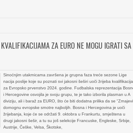
U KVALIFIKACIJAMA ZA EURO NE MOGU IGRATI SA
M
Sinoćnjim utakmicama završena je grupna faza treće sezone Lige
nacija poslije koje su poznati svi jakosni šeširi uoči žrijeba kvalifikacij
za Evropsko prvenstvo 2024. godine. Fudbalska reprezentacija Bosn
i Hercegovine osvojila je svoju grupu, te je tako izborila plasman u A
diviziju, ali i baraž za EURO, što će biti dodatna prilika da se “Zmajevi
domognu evropske smotre najboljih. Bosna i Hercegovina je uoči
žrijebanja, koje će se održati 9. oktobra u Frankurtu, smještena u
drugi jakosni šešir, a tu su još selekcije Francuske, Engleske, Srbije,
Austrije, Češke, Velsa, Škotske,