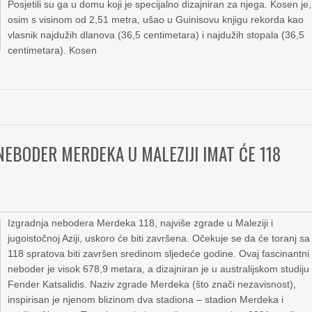
Posjetili su ga u domu koji je specijalno dizajniran za njega. Kosen je,
osim s visinom od 2,51 metra, ušao u Guinisovu knjigu rekorda kao
vlasnik najdužih dlanova (36,5 centimetara) i najdužih stopala (36,5
centimetara). Kosen
NEBODER MERDEKA U MALEZIJI IMAT ĆE 118
Izgradnja nebodera Merdeka 118, najviše zgrade u Maleziji i
jugoistočnoj Aziji, uskoro će biti završena. Očekuje se da će toranj sa
118 spratova biti završen sredinom sljedeće godine. Ovaj fascinantni
neboder je visok 678,9 metara, a dizajniran je u australijskom studiju
Fender Katsalidis. Naziv zgrade Merdeka (što znači nezavisnost),
inspirisan je njenom blizinom dva stadiona – stadion Merdeka i