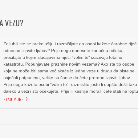
ZA VEZU?
Zaljubili ste se preko ušiju i razmišljate da osobi kažete čarobne riječi
odnosno izjavite ljubav? Prije nego donesete konačnu odluku,
pročitajte u kojim slučajevima riječi “volim te” izazivaju totalnu
katastrofu. Popunjavate praznine novim vezama? Ako ste tip osobe
koja ne može biti sama već skače iz jedne veze u drugu da biste se
osjećali potpunima, velike su šanse da ćete prerano izjaviti ljubav.
Prije nego kažete osobi “volim te”, razmislite jeste li uopšte došli tako
daleko u vezi i što očekujete. Prije ili kasnije moraT ćete stati na loptu
READ MORE