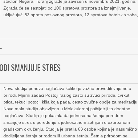
stadion Negara. Toranj zgrade je završen u novembru 2021. godine.
Zgrada će se sastojati od 100 spratova prostora za iznajmljivanje,
uključujući 83 sprata poslovnog prostora, 12 spratova hotelskih soba
»
RODI SMANJUJE STRES
Nova studija ponovo naglašava koliko je važno provoditi vrijeme u
prirodi. Mjerni zadaci Postoji razlog zašto su zvuci prirode, cvrkut
ptica, tekući potoci, kiša koja pada, često zvučne opcije za meditaciju
Nova mala studija objavljena u Molekularnoj psihijatriji to dodatno
naglašava. Studija je pokazala da jednosatna šetnja prirodom
smanjuje stres u poređenju s jednosatnom šetnjom u užurbanom
gradskom okruženju. Studija je pratila 63 osobe kojima je nasumično
dodijeljena šetnja prirodom ili urbana šetnja. Šetnja prirodom se