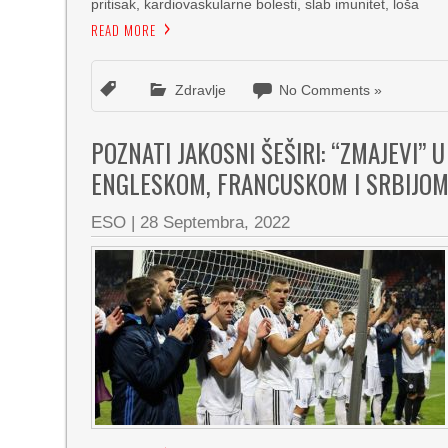
pritisak, kardiovaskularne bolesti, slab imunitet, loša
READ MORE
Zdravlje
No Comments »
POZNATI JAKOSNI ŠEŠIRI: “ZMAJEVI” 
ENGLESKOM, FRANCUSKOM I SRBIJO
ESO
|
28 Septembra, 2022