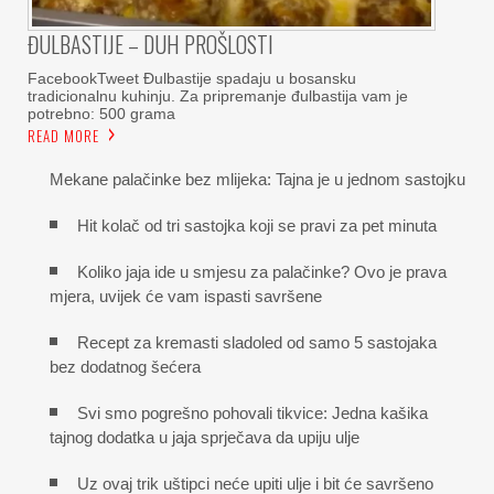
ĐULBASTIJE – DUH PROŠLOSTI
FacebookTweet Đulbastije spadaju u bosansku
tradicionalnu kuhinju. Za pripremanje đulbastija vam je
potrebno: 500 grama
READ MORE
Mekane palačinke bez mlijeka: Tajna je u jednom sastojku
Hit kolač od tri sastojka koji se pravi za pet minuta
Koliko jaja ide u smjesu za palačinke? Ovo je prava
mjera, uvijek će vam ispasti savršene
Recept za kremasti sladoled od samo 5 sastojaka
bez dodatnog šećera
Svi smo pogrešno pohovali tikvice: Jedna kašika
tajnog dodatka u jaja sprječava da upiju ulje
Uz ovaj trik uštipci neće upiti ulje i bit će savršeno