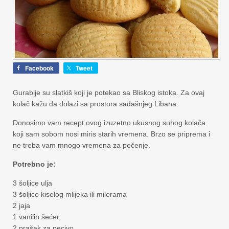
Facebook
Tweet
Gurabije su slatkiš koji je potekao sa Bliskog istoka. Za ovaj
kolač kažu da dolazi sa prostora sadašnjeg Libana.
Donosimo vam recept ovog izuzetno ukusnog suhog kolača
koji sam sobom nosi miris starih vremena. Brzo se priprema i
ne treba vam mnogo vremena za pečenje.
Potrebno je:
3 šoljice ulja
3 šoljice kiselog mlijeka ili milerama
2 jaja
1 vanilin šećer
2 prašak za pecivo