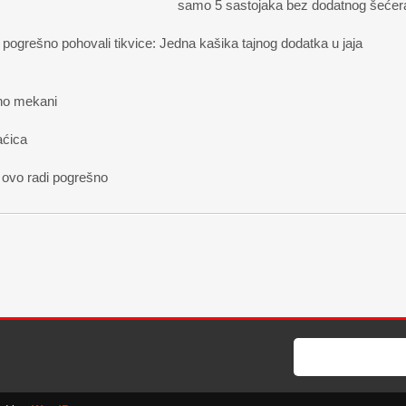
samo 5 sastojaka bez dodatnog šećer
pogrešno pohovali tikvice: Jedna kašika tajnog dodatka u jaja
šeno mekani
aćica
i ovo radi pogrešno