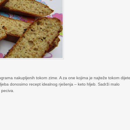
ilograma nakupljenih tokom zime. A za one kojima je najteže tokom dijet
u hljeba donosimo recept idealnog rješenja – keto hljeb. Sadrži malo
 peciva.