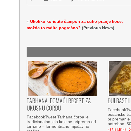
«
Ukoliko koristite šampon za suho pranje kose,
možda to radite pogrešno?
(Previous News)
TARHANA, DOMAĆI RECEPT ZA
ĐULBASTIJ
UKUSNU ČORBU
FacebookTwe
bosansku tra
FacebookTweet Tarhana čorba je
pripremanje 
tradicionalno jelo koje se priprema od
potrebno: 5
tarhane – fermentirane mješavine
READ MORE
brašna,