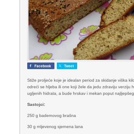
Facebook
Tweet
Stiže proljeće koje je idealan period za skidanje viška k
odreći se hljeba ili one koji žele da jedu zdraviju verzij
ugljenih hidrata, a bude hrskav i mekan poput najljepšeg
Sastojci:
250 g bademovog brašna
30 g mljevenog sjemena lana