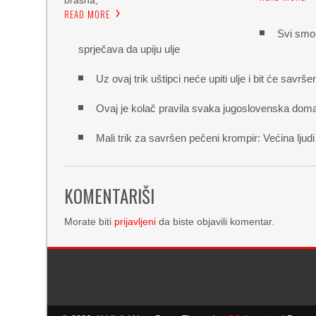
READ MORE
Svi smo 
sprječava da upiju ulje
Uz ovaj trik uštipci neće upiti ulje i bit će savr
Ovaj je kolač pravila svaka jugoslovenska dom
Mali trik za savršen pečeni krompir: Većina ljud
KOMENTARIŠI
Morate biti
prijavljeni
da biste objavili komentar.