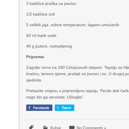
2 kašičice praška za pecivo
1/2 kašičice soli
5 velikih jaja, sobne temperature, lagano umućenih
60 ml tople vode
40 g putera, rastopljenog
Priprema:
Zagrijte rernu na 180 Celzijusovih stepeni. Tepsiju za h
brašno, laneno sjeme, prašak za pecivo i so. U drugoj po
sjedinite.
Prebacite smjesu u pripremljenu tepsiju. Pecite dok čačka
nego što ga servirate. Uživajte!
Facebook
Tweet
Kuhar
No Comments »