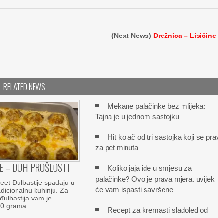
(Next News)
Drežnica – Lisičine
RELATED NEWS
Mekane palačinke bez mlijeka:
Tajna je u jednom sastojku
Hit kolač od tri sastojka koji se pra
za pet minuta
E – DUH PROŠLOSTI
Koliko jaja ide u smjesu za
palačinke? Ovo je prava mjera, uvijek
et Đulbastije spadaju u
će vam ispasti savršene
dicionalnu kuhinju. Za
đulbastija vam je
00 grama
Recept za kremasti sladoled od