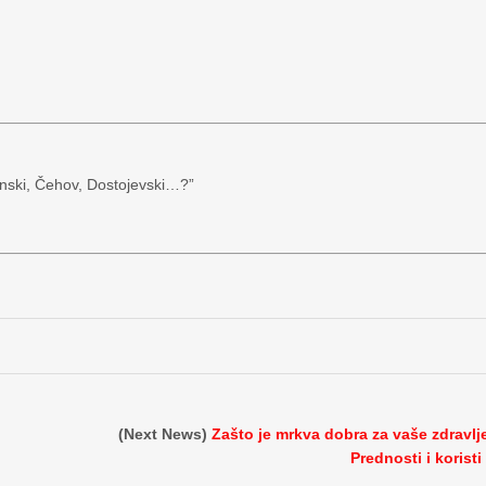
njanski, Čehov, Dostojevski…?”
(Next News)
Zašto je mrkva dobra za vaše zdravlj
Prednosti i koristi