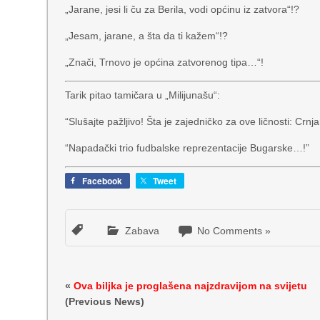
„Jarane, jesi li ču za Berila, vodi općinu iz zatvora“!?
„Jesam, jarane, a šta da ti kažem“!?
„Znači, Trnovo je općina zatvorenog tipa…“!
Tarik pitao tamičara u „Milijunašu“:
“Slušajte pažljivo! Šta je zajedničko za ove ličnosti: Cr
“Napadački trio fudbalske reprezentacije Bugarske…!”
Facebook
Tweet
Zabava
No Comments »
«
Ova biljka je proglašena najzdravijom na svijetu
(Previous News)