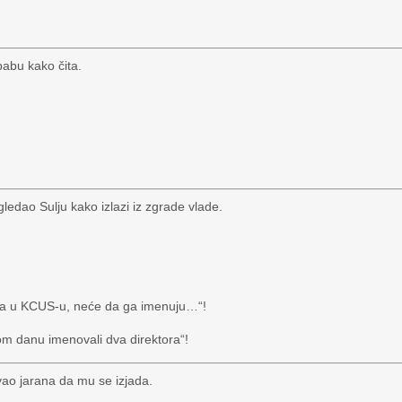
babu kako čita.
edao Sulju kako izlazi iz zgrade vlade.
ra u KCUS-u, neće da ga imenuju…“!
nom danu imenovali dva direktora“!
vao jarana da mu se izjada.