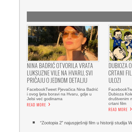
NINA BADRIĆ OTVORILA VRATA
DUBIOZA O
LUKSUZNE VILE NA HVARU, SVI
CRTANI FI
PRIČAJU O JEDNOM DETALJU
ULOZI
FacebookTweet Pjevačica Nina Badrić
FacebookTwe
i ovog ljeta boravi na Hvaru, gdje u
Dubioza Kole
Jelsi već godinama
društvenim 
crtani film
READ MORE
READ MORE
“Zootopia 2” najuspješniji film u historiji studija