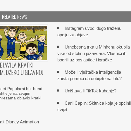
RELATED NEWS
Instagram uvodi dugo traženu
opciju za objave
Urnebesna trka u Minhenu okupila
više od stotinu jazavčara: Vlasnici ih
bodrili uz poslastice i igračke
BJAVILA KRATKI
LM, DŽEKO U GLAVNOJ
Može li vještačka inteligencija
zaista pomoći da dobijete na lotu?
et Popularni bh. bend
Uništava li TikTok kuhanje?
ktiv je na svojim
mrežama objavio kratki
Čarli Čaplin: Skitnica koja je opčini
svijet
 Walt Disney Animation