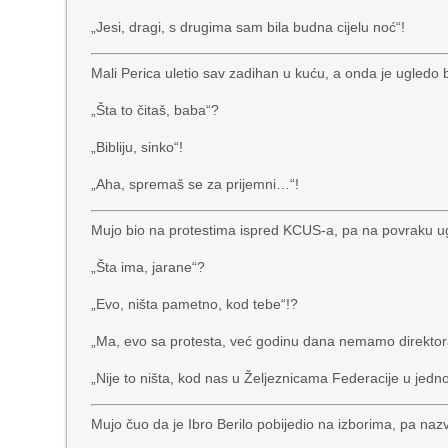
„Jesi, dragi, s drugima sam bila budna cijelu noć“!
Mali Perica uletio sav zadihan u kuću, a onda je ugledo 
„Šta to čitaš, baba“?
„Bibliju, sinko“!
„Aha, spremaš se za prijemni…“!
Mujo bio na protestima ispred KCUS-a, pa na povraku ugl
„Šta ima, jarane“?
„Evo, ništa pametno, kod tebe“!?
„Ma, evo sa protesta, već godinu dana nemamo direkto
„Nije to ništa, kod nas u Željeznicama Federacije u jed
Mujo čuo da je Ibro Berilo pobijedio na izborima, pa naz