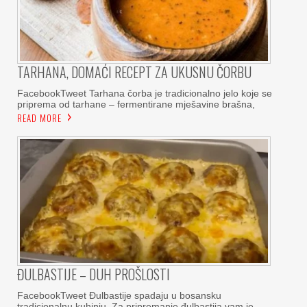
TARHANA, DOMAĆI RECEPT ZA UKUSNU ČORBU
FacebookTweet Tarhana čorba je tradicionalno jelo koje se
priprema od tarhane – fermentirane mješavine brašna,
READ MORE
ĐULBASTIJE – DUH PROŠLOSTI
FacebookTweet Đulbastije spadaju u bosansku
tradicionalnu kuhinju. Za pripremanje đulbastija vam je