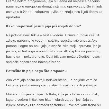
Prema nekim procjenama, jaja su jedna od najčešće bačenih
namirnica u europskim domaćinstvima, upravo zato što ih ljudi
ostave u frižideru, zaborave, i više ne znaju jesu li još dobra za
upotrebu.
Kako prepoznati jesu li jaja još uvijek dobra?
Najjednostavniji trik je – test s vodom. Uzmite duboku čašu ili
zdjelu, napunite je vodom i pažljivo spustite jaje unutra: Ako
potone i legne na bok, jaje je svježe. Ako stoji uspravno, još je
jestivo, ali treba ga iskoristiti što prije. Ako ispliva na površinu,
bacite ga – pokvareno je. Ovaj trik vam može uštedjeti novac i
spriječiti nepotrebno bacanje hrane.
Potrošite ih prije nego što propadnu
Ako vam jaja često ostaju neiskorištena – a ne jede vam se
kajgana, postoji mnogo jednostavnih načina da ih potrošite.
Možete, primjerice, ispeći frittatu, koja je odlična za doručak,
laganu večeru ili čak kao hladni obrok za ponijeti. Jaja su
ključni sastojak i za domaću tjesteninu – sve što vam treba su