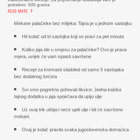
potrebno: 500 grama
READ MORE
Mekane palačinke bez mlijeka: Tajna je u jednom sastojku
Hit kolač od tri sastojka koji se pravi za pet minuta
Koliko jaja ide u smjesu za palačinke? Ovo je prava
mjera, uvijek će vam ispasti savršene
Recept za kremasti sladoled od samo 5 sastojaka
bez dodatnog šećera
Svi smo pogrešno pohovali tikvice: Jedna kašika
tajnog dodatka u jaja sprječava da upiju ulje
Uz ovaj trik uštipci neće upiti ulje i bit će savršeno
mekani
Ovaj je kolač pravila svaka jugoslovenska domaćica