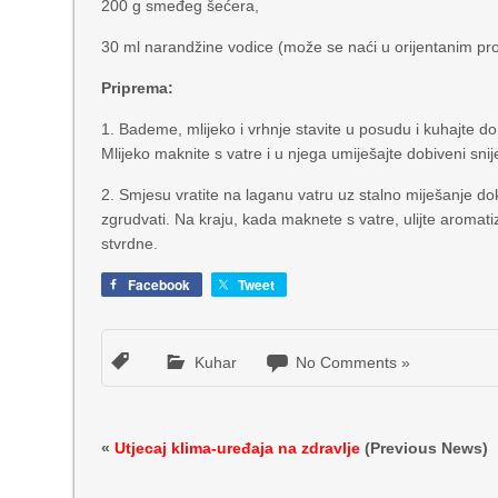
200 g smeđeg šećera,
30 ml narandžine vodice (može se naći u orijentanim p
Priprema:
1. Bademe, mlijeko i vrhnje stavite u posudu i kuhajte do
Mlijeko maknite s vatre i u njega umiješajte dobiveni sni
2. Smjesu vratite na laganu vatru uz stalno miješanje d
zgrudvati. Na kraju, kada maknete s vatre, ulijte aromatiz
stvrdne.
Facebook
Tweet
Kuhar
No Comments »
«
Utjecaj klima-uređaja na zdravlje
(Previous News)