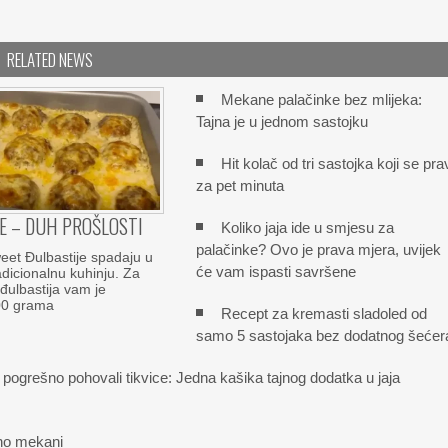
RELATED NEWS
Mekane palačinke bez mlijeka:
Tajna je u jednom sastojku
Hit kolač od tri sastojka koji se pra
za pet minuta
E – DUH PROŠLOSTI
Koliko jaja ide u smjesu za
palačinke? Ovo je prava mjera, uvijek
et Đulbastije spadaju u
će vam ispasti savršene
dicionalnu kuhinju. Za
đulbastija vam je
00 grama
Recept za kremasti sladoled od
samo 5 sastojaka bez dodatnog šećer
pogrešno pohovali tikvice: Jedna kašika tajnog dodatka u jaja
šeno mekani