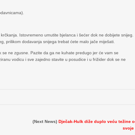
rodavnicama).
 krčkanja. Istovremeno umutite bjelanca i šećer dok ne dobijete snijeg.
jeg, prilikom dodavanja snijega trebat ćete malo jače miješati.
ok se ne zgusne. Pazite da ga ne kuhate predugo jer će vam se
iranu vodicu i sve zajedno stavite u posudice i u frižider dok se ne
(Next News)
Dječak-Hulk diže duplo veću težine 
svoje