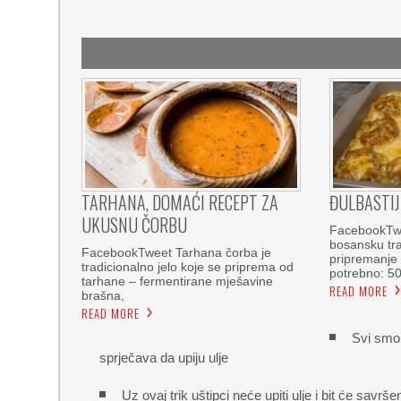
TARHANA, DOMAĆI RECEPT ZA
ĐULBASTIJ
UKUSNU ČORBU
FacebookTwe
bosansku tra
FacebookTweet Tarhana čorba je
pripremanje 
tradicionalno jelo koje se priprema od
potrebno: 5
tarhane – fermentirane mješavine
READ MORE
brašna,
READ MORE
Svi smo 
sprječava da upiju ulje
Uz ovaj trik uštipci neće upiti ulje i bit će savr