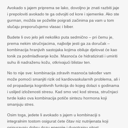
Avokado s jajem priprema se lako, dovoljno je znati razbiti jaje
i prepoloviti avokado te ga odvojiti od kore i sjemenke. Ako ste
gurman, možda se poželite poigrati začinima pa vam u tom
slučaju preporučujemo vlasac i biber.
Budete li ovo jelo jeli nekoliko puta sedmično – pri čemu je,
prema nekim stručnjacima, najbolje jesti ga za doručak –
kombinacija hranjivih sastojaka kojima obiluje djelovat će kao
tonik za podmlađivanje kože. Masnoća će hidratizirati i umiriti
suhu ili nadraženu kožu, otkrivajući blistav ten.
No to nije sve: kombinacija zdravih masnoća također vam
može pomoći smanjiti rizik od kardiovaskularnih problema, ali i
od propadanja kognitivnih funkcija do kojeg dolazi s godinama
i uslijed izloženosti stresu. Kad smo već kod stresa, stručnjaci
tvrde kako ova kombinacija potiče sintezu hormona koji
smanjuju stres.
Osim toga, jedete li avokado s jajem u kombinaciji s
integralnim tostom osigurat ćete čitav niz nutrijenata koji
osiguravaju dobru dozu energije i dugotrajnu sitost.