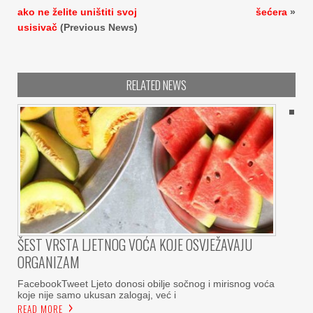
ako ne želite uništiti svoj
šećera
»
usisivač
(Previous News)
RELATED NEWS
ŠEST VRSTA LJETNOG VOĆA KOJE OSVJEŽAVAJU
ORGANIZAM
FacebookTweet Ljeto donosi obilje sočnog i mirisnog voća
koje nije samo ukusan zalogaj, već i
READ MORE