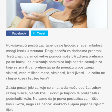
Facebook
Tweet
Pokušavajući postići zacrtane ideale ljepote, snage i mladosti,
mnogi kreću u teretanu. Drugi posežu za dodacima prehrani.
Treći znaju da im od velike pomoći može biti zdrava prehrana
pa se bacaju na otkrivanje namirnica koje sadrže sastojke za
koje se zna ili bar pretpostavlja da pomažu u postizanju
vitkosti, veće mišićne mase, vitalnosti, izdržljivosti… a zašto ne
i bujne kose i ljepšeg tena?
Zaista postoji jelo za koje se smatra da može podržati zdrav
razvoj mišića, ojačati kosu i učiniti je bujnom te proljepšati i
podmladiti kožu. Ne samo da je prava poslastica za mišiće,
kosu i kožu, nego i za nepce: avokado s jajem prijat će cijelom
tijelu.