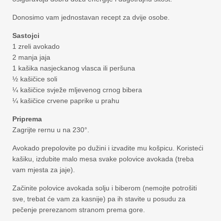
Donosimo vam jednostavan recept za dvije osobe.
Sastojci
1 zreli avokado
2 manja jaja
1 kašika nasjeckanog vlasca ili peršuna
½ kašičice soli
¼ kašičice svježe mljevenog crnog bibera
¼ kašičice crvene paprike u prahu
Priprema
Zagrijte rernu u na 230°.
Avokado prepolovite po dužini i izvadite mu košpicu. Koristeći
kašiku, izdubite malo mesa svake polovice avokada (treba
vam mjesta za jaje).
Začinite polovice avokada solju i biberom (nemojte potrošiti
sve, trebat će vam za kasnije) pa ih stavite u posudu za
pečenje prerezanom stranom prema gore.