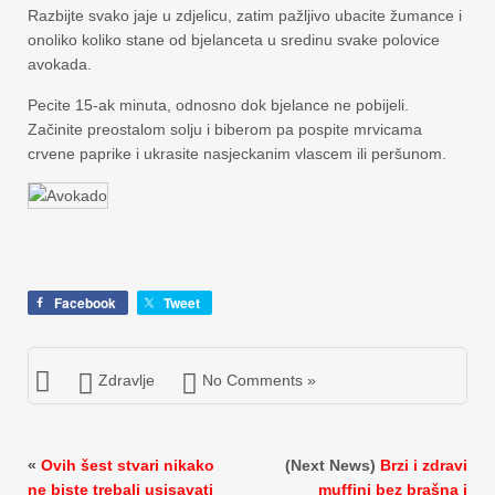
Razbijte svako jaje u zdjelicu, zatim pažljivo ubacite žumance i
onoliko koliko stane od bjelanceta u sredinu svake polovice
avokada.
Pecite 15-ak minuta, odnosno dok bjelance ne pobijeli.
Začinite preostalom solju i biberom pa pospite mrvicama
crvene paprike i ukrasite nasjeckanim vlascem ili peršunom.
Facebook
Tweet
Zdravlje
No Comments »
«
Ovih šest stvari nikako
(Next News)
Brzi i zdravi
ne biste trebali usisavati
muffini bez brašna i